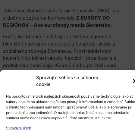
Združenie Samosprávne kraje Slovenska (SK8) vás
srdečne pozýva na konferenciu
Z EURÓPY DO
REGIÓNOV – Ako eurofondy menia Slovensko
.
Európske finančné nástroje predstavujú jeden z
hlavných nástrojov na podporu hospodárskeho a
sociálneho rozvoja Slovenska. Prostredníctvom
investícií do infraštruktúry, inovácií, vzdelávania a
podnikania zohrávajú kľúčovú úlohu pri znižovaní
regionálnych rozdielov a posilňovaní
Spravujte súhlas so súbormi
konkurencieschopnosti krajiny. Konferencia vytvorí
cookie
priestor na odbornú diskusiu o doterajších výsledkoch,
výzvach a budúcnosti kohéznej politiky.
Na poskytovanie tých najlepších skúseností používame technológie, ako sú
súbory cookie na ukladanie a/alebo prístup k informáciám o zariadení. Súhla
Čaká vás celodenný program, počas ktorého sa môžete
s týmito technológiami nám umožní spracovávať údaje, ako je správanie pri
tešiť na tri panelové diskusie, v rámci ktorých budú
prehliadaní alebo jedinečné ID na tejto stránke. Nesúhlas alebo odvolanie
súhlasu môže nepriaznivo ovplyvniť určité vlastnosti a funkcie.
odborníci, zástupcovia samospráv, podnikateľského
sektora a ďalší aktéri analyzovať kľúčové aspekty
Správa služieb
využívania eurofondov. Cieľom podujatia je