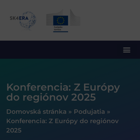
10. rámcový program EÚ pre výskum a inovácie
Konferencia: Z Európy
do regiónov 2025
Domovská stránka
»
Podujatia
»
Konferencia: Z Európy do regiónov
2025