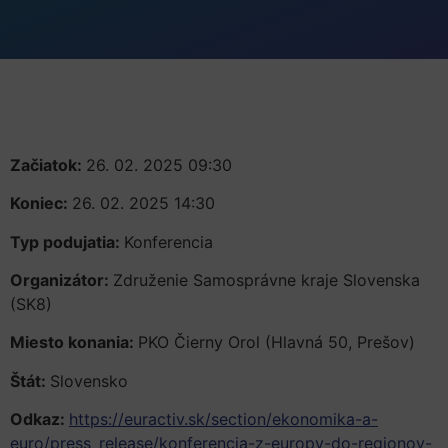
Začiatok:
26. 02. 2025 09:30
Koniec:
26. 02. 2025 14:30
Typ podujatia:
Konferencia
Organizátor:
Združenie Samosprávne kraje Slovenska
(SK8)
Miesto konania:
PKO Čierny Orol (Hlavná 50, Prešov)
Štát:
Slovensko
Odkaz:
https://euractiv.sk/section/ekonomika-a-
euro/press_release/konferencia-z-europy-do-regionov-