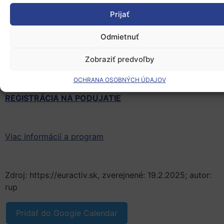
identifikovať efektívne riešenia pre lepšie využívanie
Prijať
európskych zdrojov a posilnenie regionálneho rozvoja
na Slovensku.
Odmietnuť
Zobraziť predvoľby
Kedy:
26. február 2025 od 09:30
OCHRANA OSOBNÝCH ÚDAJOV
Kde:
PKO Čierny Orol
(Hlavná 50, Prešov)
REGISTRÁCIA NA PODUJATIE
Viac informácií a program
Zdroj: https://euractiv.sk, zverejnené: 19.2.2025; autor:
rup
Pridať do Google Calendar