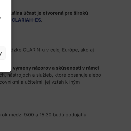
Virtuálna účasť je otvorená pre širokú
o
áci s
CLARIAH-ES
.
prevádzke CLARIN-u v celej Európe, ako aj
y
ieľom výmeny názorov a skúseností v rámci
h, nástrojoch a služieb, ktoré obsahuje alebo
ovníkmi a učiteľmi, jej vzťah k iným
orok medzi 9:00 a 15:30 budú podujatiu