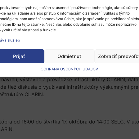
poskytovanie tých najlepších skúseností používame technológie, ako sú súbory
.-17. októbra 2024 hybridnou formou (Barcelona/online). 
kie na ukladanie a/alebo prístup k informáciám o zariadení. Súhlas s týmito
hnológiami nám umožní spracovávať údaje, ako je správanie pri prehliadaní aleb
izovaná digitálnou infraštruktúrou
CLARIN-ERIC
v spolupr
inečné ID na tejto stránke. Nesúhlas alebo odvolanie súhlasu môže nepriaznivo
lyvniť určité vlastnosti a funkcie.
ARIN2024
áva služieb
ročným podujatím pre tých, ktorí pracujú na budovaní a 
Prijať
Odmietnuť
Zobraziť predvoľb
 humanitných a spoločenských vedách.
OCHRANA OSOBNÝCH ÚDAJOV
e širšiu komunitu humanitných a spoločenských vied s c
návrhu, výstavbe a prevádzke infraštruktúry CLARIN, dátac
e tiež diskusia o využívaní infraštruktúry výskumnými prac
raštruktúre CLARIN.
tóbra od 16:00 do štvrtka 17. októbra do 14:00 SELČ. V ut
LARIN.