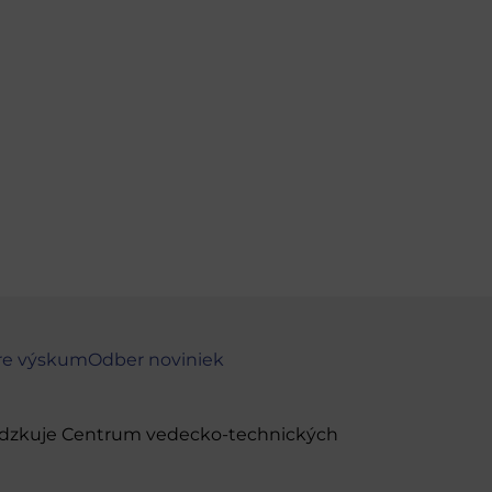
re výskum
Odber noviniek
evádzkuje Centrum vedecko-technických