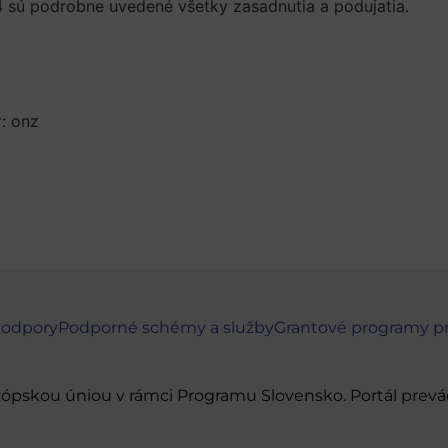
sú podrobne uvedené všetky zasadnutia a podujatia.
r: onz
podpory
Podporné schémy a služby
Grantové programy p
urópskou úniou v rámci Programu Slovensko. Portál pr