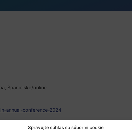
na, Španielsko/online
arin-annual-conference-2024
Spravujte súhlas so súbormi cookie