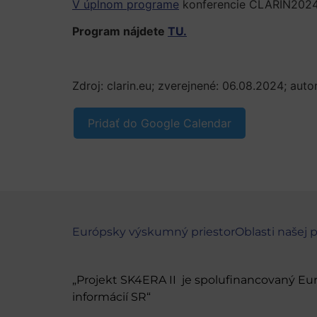
V úplnom programe
konferencie CLARIN2024 
Program nájdete
TU.
Zdroj: clarin.eu; zverejnené: 06.08.2024; auto
Pridať do Google Calendar
Európsky výskumný priestor
Oblasti našej 
„Projekt SK4ERA II je spolufinancovaný E
informácií SR“