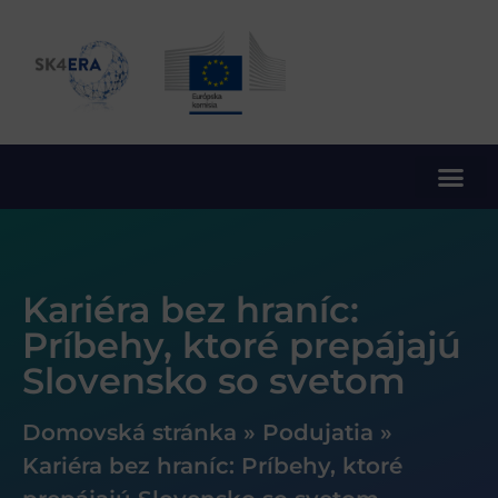
10. rámcový program EÚ pre výskum a inovácie
Kariéra bez hraníc:
Príbehy, ktoré prepájajú
Slovensko so svetom
Domovská stránka
»
Podujatia
»
Kariéra bez hraníc: Príbehy, ktoré