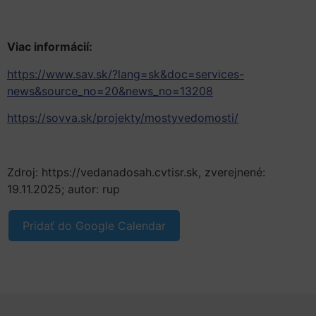
Viac informácií:
https://www.sav.sk/?lang=sk&doc=services-
news&source_no=20&news_no=13208
https://sovva.sk/projekty/mostyvedomosti/
Zdroj: https://vedanadosah.cvtisr.sk, zverejnené:
19.11.2025; autor: rup
Pridať do Google Calendar