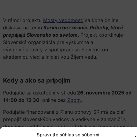
V rámci projektu
Mosty vedomostí
sa koná online
diskusia na tému
Kariéra bez hraníc: Príbehy, ktoré
prepájajú Slovensko so svetom
. Projekt koordinuje
Slovenská organizácia pre výskumné a
vývojové aktivity v spolupráci so Slovenskou
akadémiou vied a iniciatívou Žijem vedu.
Kedy a ako sa pripojím
Podujatie sa uskutoční v stredu
26. novembra 2025 od
14:00 do 15:30
, online cez
Zoom
.
Podujatie financované z Plánu obnovy SR má za cieľ
prepojiť slovenských vedcov a vedkyne v zahraničí s
domácimi inštitúciami, podporiť diskusiu o inovatívnych
vedeckých konceptoch a prispieť k rozvoju Slovenska.
Spravujte súhlas so súbormi