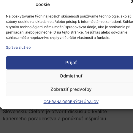
cookie
Jednou z kľúčových aktivít projektu je organizovanie
odborných diskusií a podujatí, ktoré vytvoria priestor na
Na poskytovanie tých najlepších skúseností používame technológie, ako sú
súbory cookie na ukladanie a/alebo prístup k informáciám o zariadení. Súhla
výmenu aktuálnych odborných poznatkov medzi
s týmito technológiami nám umožní spracovávať údaje, ako je správanie pri
komunitami zo zahraničia a Slovenska.
prehliadaní alebo jedinečné ID na tejto stránke. Nesúhlas alebo odvolanie
súhlasu môže nepriaznivo ovplyvniť určité vlastnosti a funkcie.
Správa služieb
Témy
Prijať
O úspechu, návratoch a o tom, ako si udržať
globálnu perspektívu.
Odmietnuť
Porovnanie kariérneho poradenstva a príležitostí
Zobraziť predvoľby
Účastníci sa budú môcť inšpirovať príbehmi úspešných
OCHRANA OSOBNÝCH ÚDAJOV
Slovákov, ktorí našli uplatnenie vo svete aj na
Slovensku. Cieľom je otvoriť diskusiu o kvalite
kariérneho poradenstva a ponúknuť inšpiráciu.