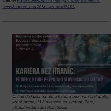
Odkaz:
https://www.sav.sk/?lang=sk&doc=services-
news&source_no=20&news_no=13208
Online diskusia na tému Kariéra bez hraníc: Príbehy,
ktoré prepájajú Slovensko so svetom. Zdroj:
https://vedanadosah.cvtisr.sk