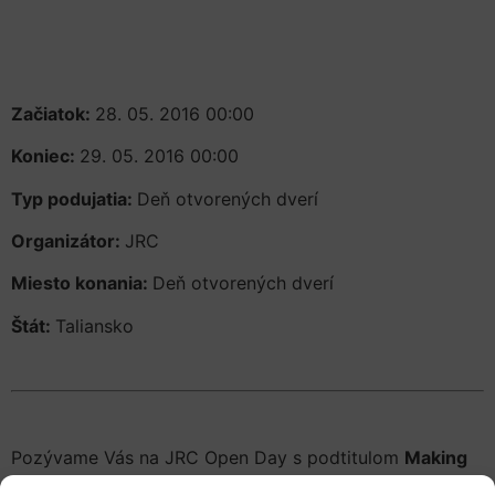
Začiatok:
28. 05. 2016 00:00
Koniec:
29. 05. 2016 00:00
Typ podujatia:
Deň otvorených dverí
Organizátor:
JRC
Miesto konania:
Deň otvorených dverí
Štát:
Taliansko
Pozývame Vás na JRC Open Day s podtitulom
Making
Sense of Science
do mesta Ispra v Taliansku. Okrem