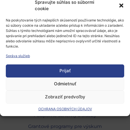
Spravujte súhlas so súbormi
zaujímavých tém možete navštíviť aj JRC Centrum a
cookie
porozprávať so zaujímavými vedcami.
Na poskytovanie tých najlepších skúseností používame technológie, ako
Viac informácií
nájdete na stránkach centra.
sú súbory cookie na ukladanie a/alebo prístup k informáciám o zariadení.
Súhlas s týmito technológiami nám umožní spracovávať údaje, ako je
Vstup voľný, ale je nutná
registrácia
.
správanie pri prehliadaní alebo jedinečné ID na tejto stránke. Nesúhlas
alebo odvolanie súhlasu môže nepriaznivo ovplyvniť určité vlastnosti a
funkcie.
Pridať do Google Calendar
Správa služieb
Prijať
Odmietnuť
Európsky výskumný priestor
Zobraziť predvoľby
Oblasti našej podpory
OCHRANA OSOBNÝCH ÚDAJOV
Podporné schémy a služby
Grantové programy pre výskum