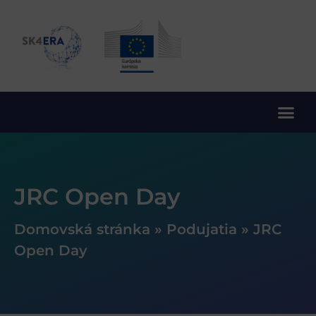
10. rámcový program EÚ pre výskum a inovácie
JRC Open Day
Domovská stránka
»
Podujatia
»
JRC
Open Day