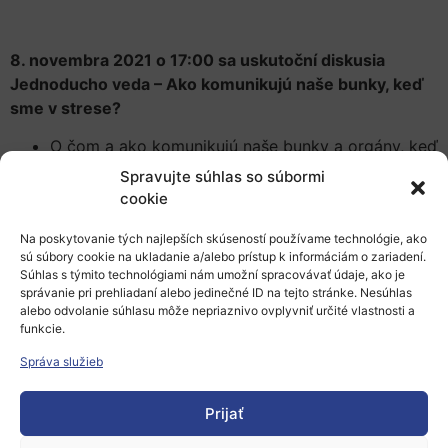
8. novembra 2021 o 17:00 sa uskutoční diskusia
Jednoducho veda – Ako komunikujú naše bunky, keď
sme v strese?
O čom a ako komunikujú naše bunky a orgány, keď
hladujeme, mrzneme, alebo cvičíme?
Spravujte súhlas so súbormi
A čo sa s nimi deje, ak prijímame dlhodobo viac
cookie
energie, než dokážeme spotrebovať?
Na poskytovanie tých najlepších skúseností používame technológie, ako
Naozaj je pohyb najlepší liek?
sú súbory cookie na ukladanie a/alebo prístup k informáciám o zariadení.
Súhlas s týmito technológiami nám umožní spracovávať údaje, ako je
O týchto ale aj ďalších otázkach sa budeme rozprávať
s
správanie pri prehliadaní alebo jedinečné ID na tejto stránke. Nesúhlas
finalistom
ESET Science Award 2021
v kategórii
alebo odvolanie súhlasu môže nepriaznivo ovplyvniť určité vlastnosti a
Výnimočná osobnosť slovenskej vedy,
Jozefom
funkcie.
Ukropcom
z Ústavu experimentálnej endokrinológie
Správa služieb
Biomedicínskeho centra SAV v Bratislave.
Prijať
Moderuje Juraj Petrovič.