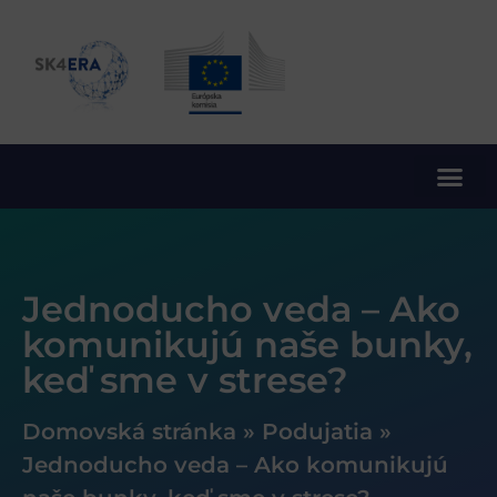
10. rámcový program EÚ pre výskum a inovácie
Jednoducho veda – Ako
komunikujú naše bunky,
keď sme v strese?
Domovská stránka
»
Podujatia
»
Jednoducho veda – Ako komunikujú