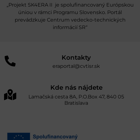
„Projekt SK4ERA II je spolufinancovaný Európskou
úniou v rámci Programu Slovensko. Portál
prevádzkuje Centrum vedecko-technických
informácií SR“
Kontakty
eraportal@cvtisr.sk
Kde nás nájdete
Lamačská cesta 8A, P.O.Box 47, 840 05
Bratislava