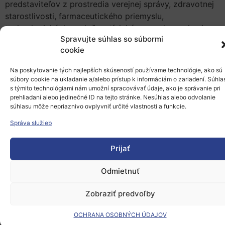
predstaviteľov z prostredia verejnej správy, zdravotnej
starostlivosti, farmaceutického priemyslu,
technologických spoločností, lekárov, vedcov, ale aj
Spravujte súhlas so súbormi
politikov.
cookie
Zdravotníctvo aktuálne a inovatívne. Top spíkri a
Na poskytovanie tých najlepších skúseností používame technológie, ako sú
desiatky inšpiratívnych tém pod jednou strechou.
súbory cookie na ukladanie a/alebo prístup k informáciám o zariadení. Súhla
s týmito technológiami nám umožní spracovávať údaje, ako je správanie pri
Konferencia je pripravovaná organizáciou APEL v
prehliadaní alebo jedinečné ID na tejto stránke. Nesúhlas alebo odvolanie
spolupráci s Centrom inovatívneho zdravotníctva v
súhlasu môže nepriaznivo ovplyvniť určité vlastnosti a funkcie.
rámci projektu Európskych centier digitálnych inovácií.
Správa služieb
Prijať
Odmietnuť
Viac informácií:
ITAPA Health&Care 2025
Zobraziť predvoľby
OCHRANA OSOBNÝCH ÚDAJOV