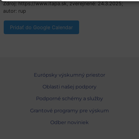
Zdroj: https://www.itapa.sk, zverejnené: 24.3.2025;
autor: rup
Pridať do Google Calendar
Európsky výskumný priestor
Oblasti našej podpory
Podporné schémy a služby
Grantové programy pre výskum
Odber noviniek