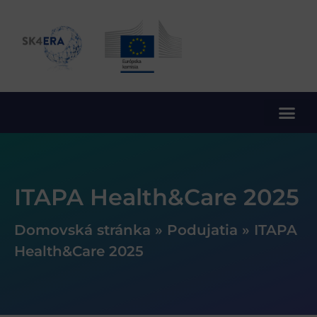
10. rámcový program EÚ pre výskum a inovácie
ITAPA Health&Care 2025
Domovská stránka
»
Podujatia
»
ITAPA
Health&Care 2025