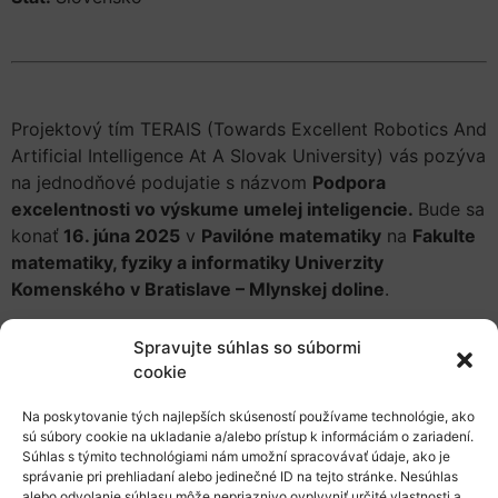
Projektový tím TERAIS (Towards Excellent Robotics And
Artificial Intelligence At A Slovak University) vás pozýva
na jednodňové podujatie s názvom
Podpora
excelentnosti vo výskume umelej inteligencie.
Bude sa
konať
16. júna 2025
v
Pavilóne matematiky
na
Fakulte
matematiky, fyziky a informatiky Univerzity
Komenského v Bratislave – Mlynskej doline
.
Zaujímavý a bohatý program zahŕňa:
Spravujte súhlas so súbormi
cookie
inšpiratívne prednášky Angela Cangelosiho
(University of Manchester, Spojené kráľovstvo) a
Na poskytovanie tých najlepších skúseností používame technológie, ako
Fredrika Heintza (Linköping University, Švédsko)
sú súbory cookie na ukladanie a/alebo prístup k informáciám o zariadení.
prezentácie výskumníkov z Talianskeho
Súhlas s týmito technológiami nám umožní spracovávať údaje, ako je
správanie pri prehliadaní alebo jedinečné ID na tejto stránke. Nesúhlas
technologického inštitútu, Univerzity v Hamburgu
alebo odvolanie súhlasu môže nepriaznivo ovplyvniť určité vlastnosti a