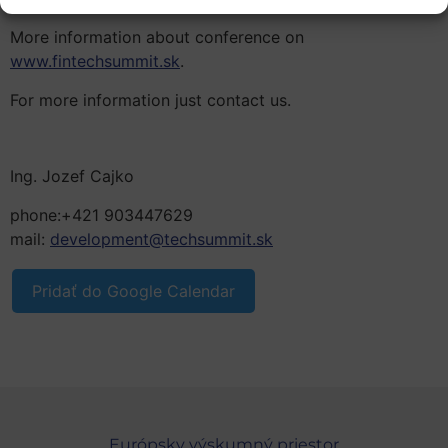
More information about conference on
www.fintechsummit.sk
.
For more information just contact us.
Ing. Jozef Cajko
phone:+421 903447629
mail:
development@techsummit.sk
Pridať do Google Calendar
Európsky výskumný priestor