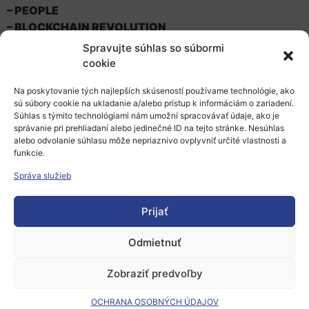
– PEOPLE
– BLOCKCHAIN REVOLUTION
Spravujte súhlas so súbormi
2) FinTech Presentations:
cookie
– SECURITY & GDPR
– BLOCKCHAIN CURRENCIES
Na poskytovanie tých najlepších skúseností používame technológie, ako
– SUCCESSFUL MODEL OF COOPERATION OF BANKS
sú súbory cookie na ukladanie a/alebo prístup k informáciám o zariadení.
Súhlas s týmito technológiami nám umožní spracovávať údaje, ako je
WITH START-UPS (CASE STUDY)
správanie pri prehliadaní alebo jedinečné ID na tejto stránke. Nesúhlas
alebo odvolanie súhlasu môže nepriaznivo ovplyvniť určité vlastnosti a
More information here:
http://fintechsummit.sk/
.
funkcie.
Of course there will also be business meetings
B2B
Správa služieb
Matching
platform.
Prijať
Why to become a part of FinTechsummit? There is a
simple answer. Foreign and Slovak experts to following
Odmietnuť
topics and of course unique conference management.
Zobraziť predvoľby
Do not be hestite and use the option of
Early bird
offer.
During the registration
, please select the support
OCHRANA OSOBNÝCH ÚDAJOV
office: British Embassy!