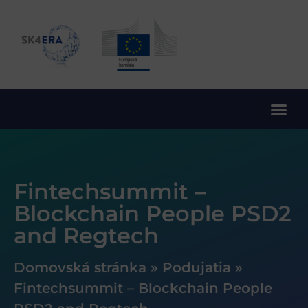
10. rámcový program EÚ pre výskum a inovácie
Fintechsummit –
Blockchain People PSD2
and Regtech
Domovská stránka
»
Podujatia
»
Fintechsummit – Blockchain People