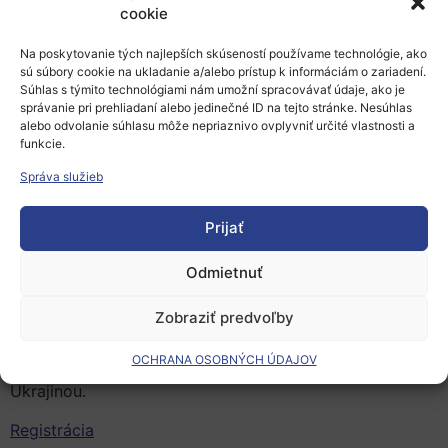
cookie
Workshop je prípravnou aktivitou pre demonštračný
projekt
EUSpace4Ukraine
. Jeho cieľom je overiť riešenia
Na poskytovanie tých najlepších skúseností používame technológie, ako
sú súbory cookie na ukladanie a/alebo prístup k informáciám o zariadení.
založené na vesmírnych údajoch EÚ pre mimovládne
Súhlas s týmito technológiami nám umožní spracovávať údaje, ako je
organizácie pôsobiace na Ukrajine.
správanie pri prehliadaní alebo jedinečné ID na tejto stránke. Nesúhlas
alebo odvolanie súhlasu môže nepriaznivo ovplyvniť určité vlastnosti a
Termín konania podujatia: 2. február 2023,
10:00 –
funkcie.
12:00
,
online
Správa služieb
EUSpace4EUkraine
Prijať
EUSpace4Ukraine
je iniciatíva, ktorá spája mimovládne
organizácie, pomocníkov a inovátorov pri zmierňovaní
Odmietnuť
bolesti ukrajinského ľudu postihnutého ruskou inváziou.
Zobraziť predvoľby
V rámci tejto iniciatívy bude vyvinutý technický
demonštrátor, ktorý bude podporovať mimovládne
OCHRANA OSOBNÝCH ÚDAJOV
organizácie v ich humanitárnych aktivitách spojených s
Ukrajinou.
Registrácia