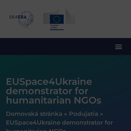
10. rámcový program EÚ pre výskum a inovácie
EUSpace4Ukraine
demonstrator for
humanitarian NGOs
Domovská stránka
»
Podujatia
»
EUSpace4Ukraine demonstrator for