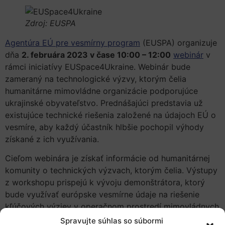
Zdroj: EUSPA
Agentúra EÚ pre vesmírny program
(EUSPA) organizuje
dňa
2. februára 2023 v čase 10:00 – 12:00
webinár
v
rámci iniciatívy EUSpace4Ukraine. Webinár bude
zameraný na technologické výzvy, ktorým čelia
humanitárne mimovládne organizácie podporujúce
ukrajinské obyvateľstvo. Prednášajúci predstavia už
existujúce technické riešenia založené na údajoch EÚ o
vesmíre, aby každý účastník hlbšie pochopil výhody
získané z ich využívania.
Cieľom webinára je získať informácie od humanitárnej
komunity o technických výzvach, ktorým čelia. Výstupy
z workshopu prispejú k vývoju demonštrátora, ktorý
bude využívať európske vesmírne údaje na riešenie
kľúčových výziev v operačnom prostredí mimovládnych
organizácií.
Spravujte súhlas so súbormi