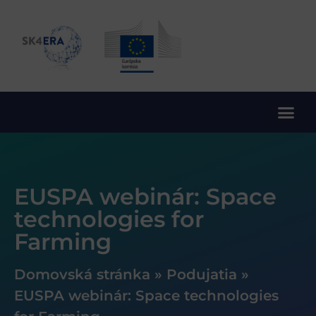
10. rámcový program EÚ pre výskum a inovácie
EUSPA webinár: Space
technologies for
Farming
Domovská stránka
»
Podujatia
»
EUSPA webinár: Space technologies