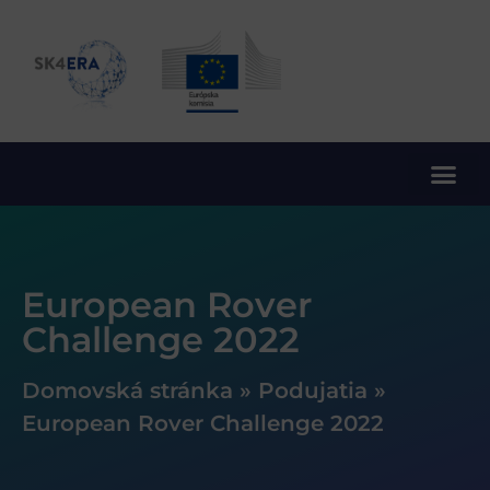
10. rámcový program EÚ pre výskum a inovácie
European Rover
Challenge 2022
Domovská stránka
»
Podujatia
»
European Rover Challenge 2022