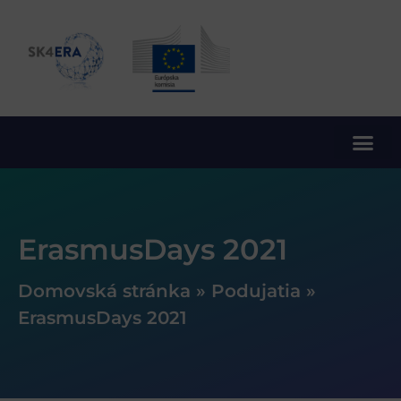
10. rámcový program EÚ pre výskum a inovácie
ErasmusDays 2021
Domovská stránka
»
Podujatia
»
ErasmusDays 2021