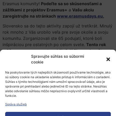
Erasmus komunity!
Podeľte sa so skúsenosťami a
zážitkami z projektov Erasmus+
a
Vašu akciu
zaregistrujte na stránkach
www.erasmusdays.eu.
Slovensko sa do tejto aktivity zapojí už tretíkrát. Minulý
rok mnoho z Vás urobilo veľa pre svoje okolie a svoju
komunitu. Zorganizovali ste 65 podujatí, ktoré boli
inšpiráciou pre ostatných po celom svete.
Tento rok
môžeme na mape sveta zviditeľniť Slovensko ešte
Spravujte súhlas so súbormi
viac!
cookie
Viac informácií o udalosti
Na poskytovanie tých najlepších skúseností používame technológie, ako
sú súbory cookie na ukladanie a/alebo prístup k informáciám o zariadení.
Súhlas s týmito technológiami nám umožní spracovávať údaje, ako je
správanie pri prehliadaní alebo jedinečné ID na tejto stránke. Nesúhlas
alebo odvolanie súhlasu môže nepriaznivo ovplyvniť určité vlastnosti a
Kliknutím na 'Súhlasím' povolíte Youtube
funkcie.
Súhlasím
Správa služieb