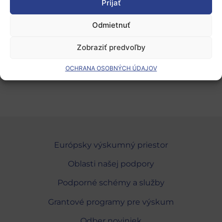
Prijať
Odmietnuť
Zdroj: SAAIC; https://www.erasmusplus.sk, zverejnené:
7. 10. 2021, autor: rpa
Zobraziť predvoľby
Pridať do Google Calendar
OCHRANA OSOBNÝCH ÚDAJOV
Európsky výskumný priestor
Oblasti našej podpory
Podporné schémy a služby
Grantové programy pre výskum
Odber noviniek