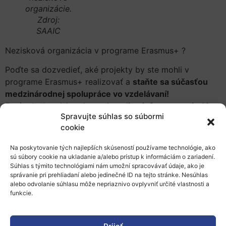
organizácie.
Zdroj:
SAAIC
Nezisková organizácia v programe Erasmus+ ?
Poďte sa dozvedieť, aké projekty by ste mohli v
programe Erasmus+ realizovať a
staňte sa súčasťou
medzinárodnej spolupráce vo vzdelávaní!
Európska komisia pripravuje
online info stretnutie 19.
Spravujte súhlas so súbormi
januára 2023
o 14:00
, na ktorom sa dozviete o
cookie
možnostiach zapojiť sa do
#ErasmusPlus
v
Kľúčovej
akcii 2 – Kooperačné partnerstvá v oblasti vzdelávania,
Na poskytovanie tých najlepších skúseností používame technológie, ako
odbornej prípravy aj mládeže.
sú súbory cookie na ukladanie a/alebo prístup k informáciám o zariadení.
Súhlas s týmito technológiami nám umožní spracovávať údaje, ako je
Viac informácií o infostretnutí, program aj link na
správanie pri prehliadaní alebo jedinečné ID na tejto stránke. Nesúhlas
alebo odvolanie súhlasu môže nepriaznivo ovplyvniť určité vlastnosti a
sledovanie nájdete na
https://bit.ly/3GK8WnI
(nie je
funkcie.
nutná registrácia).
Viac informácií o Výzve 2023 a špeciálne o