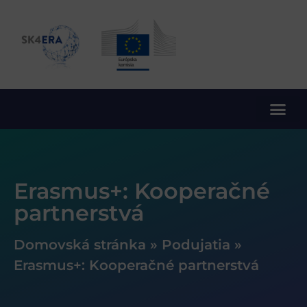
10. rámcový program EÚ pre výskum a inovácie
Erasmus+: Kooperačné
partnerstvá
Domovská stránka
»
Podujatia
»
Erasmus+: Kooperačné partnerstvá