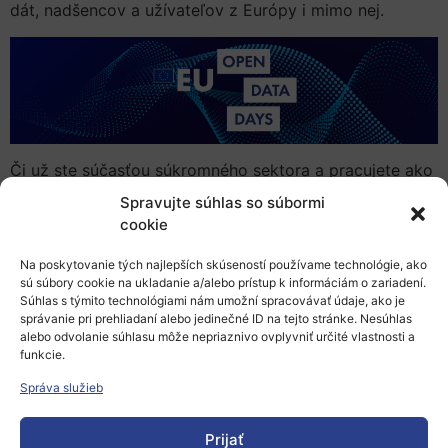
dát, nadšencov a užívateľov z Európy i mimo nej.
Či už ste súčasťou súkromného sektora a pracujete ako
poskytovateľ dát, dátový analytik alebo tvorca verejnej
Spravujte súhlas so súbormi
politiky, akademik, alebo dokonca ako vášnivý zástanca
cookie
otvorených dát, toto podujatie je určené práve vám.
Na poskytovanie tých najlepších skúseností používame technológie, ako
Čo môžete očakávať
sú súbory cookie na ukladanie a/alebo prístup k informáciám o zariadení.
Súhlas s týmito technológiami nám umožní spracovávať údaje, ako je
správanie pri prehliadaní alebo jedinečné ID na tejto stránke. Nesúhlas
Úspešné príbehy a osvedčené postupy:
alebo odvolanie súhlasu môže nepriaznivo ovplyvniť určité vlastnosti a
Vypočujte si priame skúsenosti z prvej línie
funkcie.
európskej politiky v oblasti dát a práce spojenej so
Správa služieb
zostavovaním súborov dát s vysokou hodnotou,
objavte poznatky o opätovnom využívaní dát v
Prijať