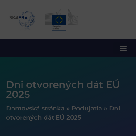
10. rámcový program EÚ pre výskum a inovácie
Dni otvorených dát EÚ
2025
Domovská stránka
»
Podujatia
»
Dni
otvorených dát EÚ 2025