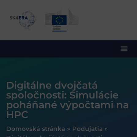
10. rámcový program EÚ pre výskum a inovácie
Digitálne dvojčatá
spoločnosti: Simulácie
poháňané výpočtami na
HPC
Domovská stránka
»
Podujatia
»