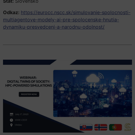
Štát:
Slovensko
Odkaz:
https://eurocc.nscc.sk/simulovanie-spolocnosti-
multiagentove-modely-ai-pre-spolocenske-hnutia-
dynamiku-presvedceni-a-narodnu-odolnost/