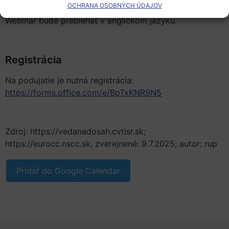
OCHRANA OSOBNÝCH ÚDAJOV
Teams.
Webinár bude prebiehať v anglickom jazyku.
Registrácia
Na podujatie je nutná registrácia:
https://forms.office.com/e/BpTxKNR9N5
Zdroj: https://vedanadosah.cvtisr.sk;
https://eurocc.nscc.sk, zverejnené: 9.7.2025; autor: rup
Pridať do Google Calendar