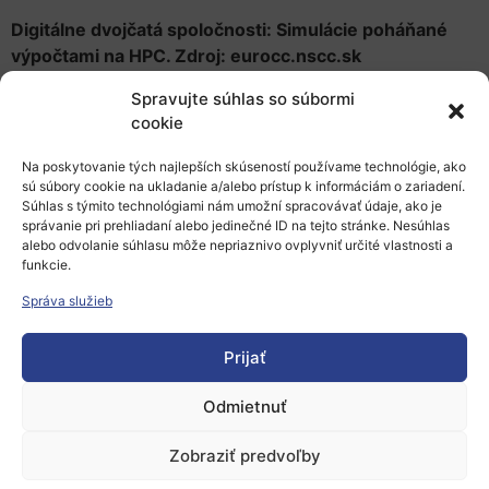
Digitálne dvojčatá spoločnosti: Simulácie poháňané
výpočtami na HPC. Zdroj: eurocc.nscc.sk
Simulovanie spoločností: Multiagentové
Spravujte súhlas so súbormi
modely AI pre spoločenské hnutia,
cookie
dynamiku presvedčení a národnú odolnosť
Na poskytovanie tých najlepších skúseností používame technológie, ako
sú súbory cookie na ukladanie a/alebo prístup k informáciám o zariadení.
Pridajte sa k inšpiratívnemu webináru a zistite, ako
Súhlas s týmito technológiami nám umožní spracovávať údaje, ako je
umelá inteligencia a multiagentové simulačné
správanie pri prehliadaní alebo jedinečné ID na tejto stránke. Nesúhlas
technológie pomáhajú výskumníkom pochopiť a
alebo odvolanie súhlasu môže nepriaznivo ovplyvniť určité vlastnosti a
funkcie.
predikovať komplexné spoločenské javy. Na podujatí
vystúpia poprední odborníci na kultúrnu kybernetiku,
Správa služieb
kognitívne modelovanie a simulácie digitálnych dvojčiat
v národnom meradle.
Prijať
Odmietnuť
Kedy a ako sa webinár uskutoční
Zobraziť predvoľby
Webinár prebehne
17. júla 2025 o 10:00
, online cez MS