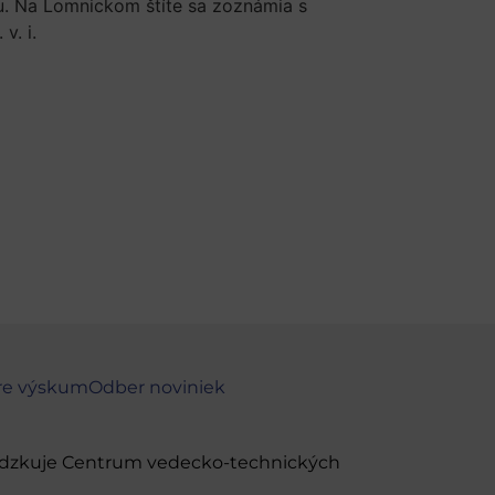
u. Na Lomnickom štíte sa zoznámia s
v. i.
re výskum
Odber noviniek
evádzkuje Centrum vedecko-technických