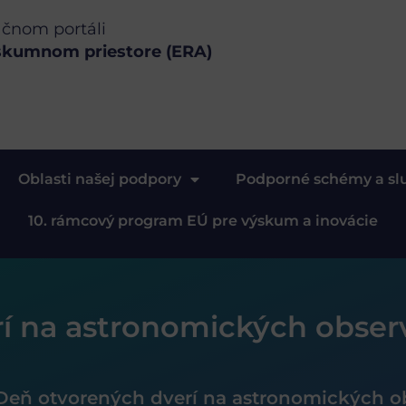
ačnom portáli
skumnom priestore (ERA)
Oblasti našej podpory
Podporné schémy a sl
10. rámcový program EÚ pre výskum a inovácie
í na astronomických obser
Deň otvorených dverí na astronomických o