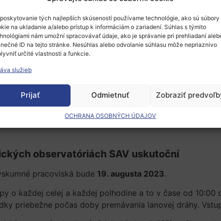
poskytovanie tých najlepších skúseností používame technológie, ako sú súbory
kie na ukladanie a/alebo prístup k informáciám o zariadení. Súhlas s týmito
hnológiami nám umožní spracovávať údaje, ako je správanie pri prehliadaní aleb
inečné ID na tejto stránke. Nesúhlas alebo odvolanie súhlasu môže nepriaznivo
lyvniť určité vlastnosti a funkcie.
áva služieb
y astronómie na dni otvorených dverí, ktoré organizuje p
Prijať
Odmietnuť
Zobraziť predvoľb
ci
vesmíru
budú mať príležitosť spoznať prácu astronómov, n
skopy a prístrojové vybavenie observatórií. Astronomický úst
OCHRANA OSOBNÝCH ÚDAJOV
enia. Pri tejto príležitosti a tiež pri príležitosti 70. výroč
ických observatóriách SAV uskutoční
 výskumné pracoviská bude
19. augusta 2023
.
py o každej celej a každej polhodine a to v čase od 10:00
iadky priebežne počas doby premávania lanovej dráhy. Vstup