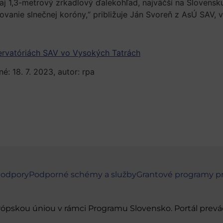
j 1,3-metrový zrkadlový ďalekohľad, najväčší na Slovensk
anie slnečnej koróny,“ približuje Ján Svoreň z AsÚ SAV, v. 
ervatóriách SAV vo Vysokých Tatrách
é: 18. 7. 2023, autor: rpa
podpory
Podporné schémy a služby
Grantové programy p
urópskou úniou v rámci Programu Slovensko. Portál pr