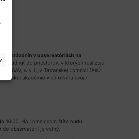
o
očas prázdnin v observatóriách na
y
ahliadnuť do priestorov, v ktorých realizujú
av SAV, v. v. i., v Tatranskej Lomnici (AsÚ
ia Slovenskej akadémie vied otvára svoje
 do 16:00. Na Lomnickom štíte budú
 do observatórií je voľný.