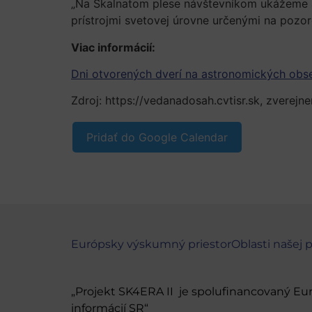
„Na Skalnatom plese návštevníkom ukážeme a
prístrojmi svetovej úrovne určenými na pozorov
Viac informácií:
Dni otvorených dverí na astronomických obs
Zdroj: https://vedanadosah.cvtisr.sk, zverejnen
Pridať do Google Calendar
Európsky výskumný priestor
Oblasti našej 
„Projekt SK4ERA II je spolufinancovaný E
informácií SR“