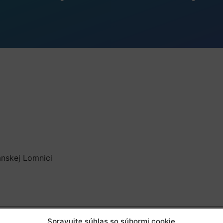
nskej Lomnici
Spravujte súhlas so súbormi cookie