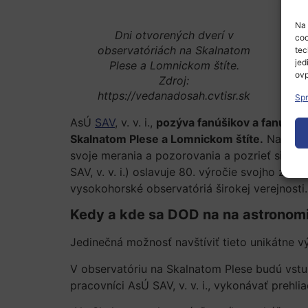
Na 
Dni otvorených dverí v
coo
observatóriách na Skalnatom
tec
jed
Plese a Lomnickom štíte.
ovp
Zdroj:
https://vedanadosah.cvtisr.sk
Spr
AsÚ
SAV
, v. v. i.,
pozýva fanúšikov a fanúšičk
Skalnatom Plese a Lomnickom štíte.
Nadšen
svoje merania a pozorovania a pozrieť si tele
SAV, v. v. i.) oslavuje 80. výročie svojho založ
vysokohorské observatóriá širokej verejnosti.
Kedy a kde sa DOD na na astronom
Jedinečná možnosť navštíviť tieto unikátne
V observatóriu na Skalnatom Plese budú vstu
pracovníci AsÚ SAV, v. v. i., vykonávať prehl