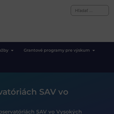
užby
Grantové programy pre výskum
vatóriách SAV vo
bservatóriách SAV vo Vysokých