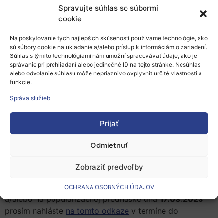
uskutočnia aj sprievodné podujatia:
Spravujte súhlas so súbormi
cookie
15.03.2023
„
Čaro astronómie
“ – návšteva
najstaršieho planetária na Slovensku (pre
Na poskytovanie tých najlepších skúseností používame technológie, ako
vybraných hostí) a
sú súbory cookie na ukladanie a/alebo prístup k informáciám o zariadení.
Súhlas s týmito technológiami nám umožní spracovávať údaje, ako je
17.03.2023
„
Vesmír na dotyk
“ – popularizačná
správanie pri prehliadaní alebo jedinečné ID na tejto stránke. Nesúhlas
alebo odvolanie súhlasu môže nepriaznivo ovplyvniť určité vlastnosti a
prednáška pre študentov a širšiu verejnosť za
funkcie.
účasti prvého Slováka vo vesmíre p. Ivana Bellu
a jeho kolegu zo spoločného letu na orbitálnu
Správa služieb
stanicu p. Jean-Pierre Haignerého (francúzsky
astronaut CNES a ESA). Toto podujatie sa
Prijať
uskutoční v KulturParku/SteelParku vedy
v Košiciach (Kukučínova 2).
Odmietnuť
Registrácia
Zobraziť predvoľby
Váš záujem o účasť na konferencii dňa
16.03.2023
OCHRANA OSOBNÝCH ÚDAJOV
a/alebo na popularizačnej prednáške dňa
17.03.2023
prosím nahláste
na tomto odkaze
v termíne do