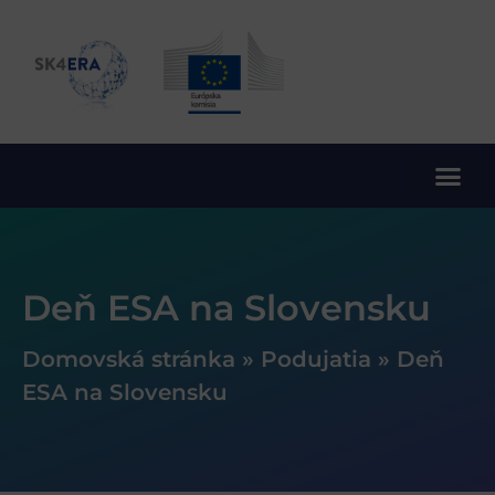
10. rámcový program EÚ pre výskum a inovácie
Deň ESA na Slovensku
Domovská stránka
»
Podujatia
»
Deň
ESA na Slovensku