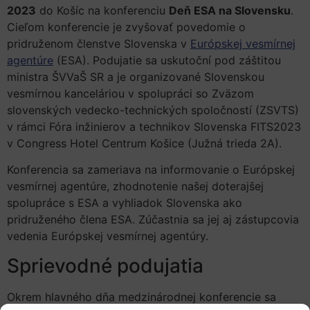
2023
do Košíc na konferenciu
Deň ESA na Slovensku
.
Cieľom konferencie je zvyšovať povedomie o
pridruženom členstve Slovenska v
Európskej vesmírnej
agentúre
(ESA). Podujatie sa uskutoční pod záštitou
ministra ŠVVaŠ SR a je organizované Slovenskou
vesmírnou kanceláriou v spolupráci so Zväzom
slovenských vedecko-technických spoločností (ZSVTS)
v rámci Fóra inžinierov a technikov Slovenska FITS2023
v Congress Hotel Centrum Košice (Južná trieda 2A).
Konferencia sa zameriava na informovanie o Európskej
vesmírnej agentúre, zhodnotenie našej doterajšej
spolupráce s ESA a vyhliadok Slovenska ako
pridruženého člena ESA. Zúčastnia sa jej aj zástupcovia
vedenia Európskej vesmírnej agentúry.
Sprievodné podujatia
Okrem hlavného dňa medzinárodnej konferencie sa