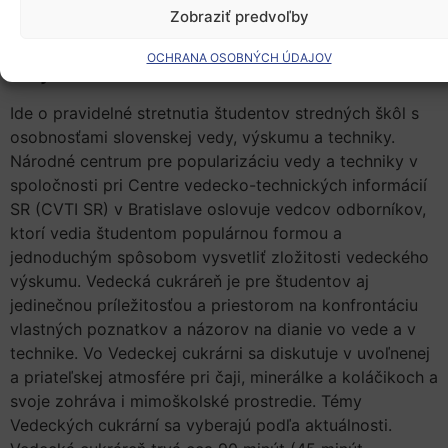
Zobraziť predvoľby
OCHRANA OSOBNÝCH ÚDAJOV
Čo je Vedecká cukráreň?
Ide o pravidelné stretnutia študentov stredných škôl s
osobnosťami slovenskej vedy, výskumu a techniky.
Národné centrum pre popularizáciu vedy a techniky v
spoločnosti pri Centre vedecko-technických informácií
SR (CVTI SR) v Bratislave oslovuje vedcov odborníkov,
ktorí vedia študentom populárnou formou a
jednoduchým spôsobom vysvetliť zložitosti vedeckého
výskumu. Vedecká cukráreň je pre študentov aj
jedinečnou príležitosťou a priestorom na konfrontáciu
vlastných poznatkov a názorov na dianie vo vede a v
technike. Vo Vedeckej cukrárni sa diskutuje v uvoľnenej
a priateľskej atmosfére pri čaji, minerálke a koláčikoch a
svoje zohráva i mimoškolské prostredie. Témy
Vedeckých cukrární sa vyberajú podľa aktuálnosti.