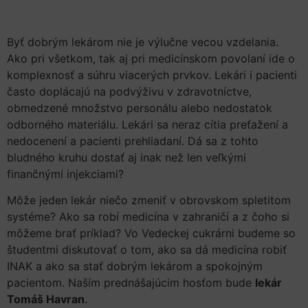
Byť dobrým lekárom nie je výlučne vecou vzdelania.
Ako pri všetkom, tak aj pri medicínskom povolaní ide o
komplexnosť a súhru viacerých prvkov. Lekári i pacienti
často doplácajú na podvýživu v zdravotníctve,
obmedzené množstvo personálu alebo nedostatok
odborného materiálu. Lekári sa neraz cítia preťažení a
nedocenení a pacienti prehliadaní. Dá sa z tohto
bludného kruhu dostať aj inak než len veľkými
finančnými injekciami?
Môže jeden lekár niečo zmeniť v obrovskom spletitom
systéme? Ako sa robí medicína v zahraničí a z čoho si
môžeme brať príklad? Vo Vedeckej cukrárni budeme so
študentmi diskutovať o tom, ako sa dá medicína robiť
INAK a ako sa stať dobrým lekárom a spokojným
pacientom. Naším prednášajúcim hosťom bude
lekár
Tomáš Havran
.