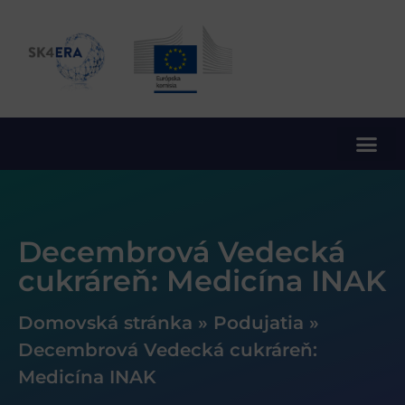
10. rámcový program EÚ pre výskum a inovácie
Decembrová Vedecká
cukráreň: Medicína INAK
Domovská stránka
»
Podujatia
»
Decembrová Vedecká cukráreň:
Medicína INAK