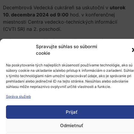
Decembrová Vedecká cukráreň sa uskutoční v
utorok
10. decembra 2024 od 9:00
hod. v konferenčnej
miestnosti Centra vedecko-technických informácií
(CVTI SR) na 2. poschodí.
Otázky pre prednášajúceho môžete zasielať e-mailom
Spravujte súhlas so súbormi
na
ncpvat@cvtisr.sk
do 9. decembra 2024.
cookie
Na poskytovanie tých najlepších skúseností používame technológie, ako sú
O prednášajúcom
súbory cookie na ukladanie a/alebo prístup k informáciám o zariadení. Súhla
s týmito technológiami nám umožní spracovávať údaje, ako je správanie pri
prehliadaní alebo jedinečné ID na tejto stránke. Nesúhlas alebo odvolanie
Tomáš Havran
je lekár a zakladateľ projektu
súhlasu môže nepriaznivo ovplyvniť určité vlastnosti a funkcie.
mladilekari.sk
. Ako študent medicíny si úprimne
uvedomil, že necíti volanie medicínskeho povolania.
Správa služieb
Kariéru klasického lekára neskôr vymenil za čosi, v čom
sa našiel oveľa viac, a v projekte Mladí lekári dal
Prijať
vyniknúť svojmu talentu. Unikátna platforma dnes
Odmietnuť
pomáha mladým medikom zorientovať sa vo svete
lekárstva a dopĺňať si odborné vzdelanie.