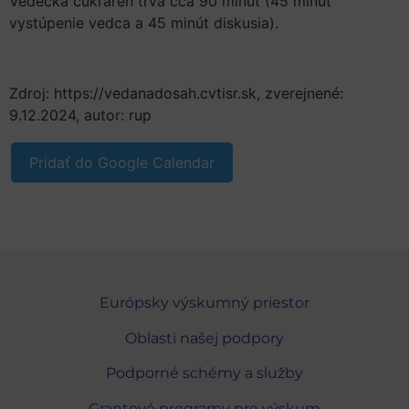
Vedecká cukráreň trvá cca 90 minút (45 minút
vystúpenie vedca a 45 minút diskusia).
Zdroj: https://vedanadosah.cvtisr.sk, zverejnené:
9.12.2024, autor: rup
Pridať do Google Calendar
Európsky výskumný priestor
Oblasti našej podpory
Podporné schémy a služby
Grantové programy pre výskum