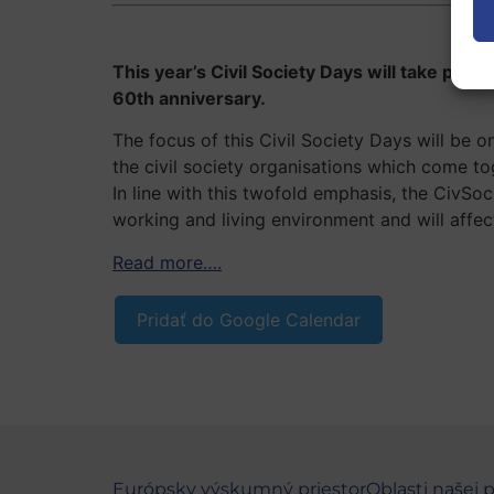
This year’s Civil Society Days will take pla
60th anniversary.
The focus of this Civil Society Days will be 
the civil society organisations which come to
In line with this twofold emphasis, the CivS
working and living environment and will affec
Read more….
Pridať do Google Calendar
Európsky výskumný priestor
Oblasti našej 