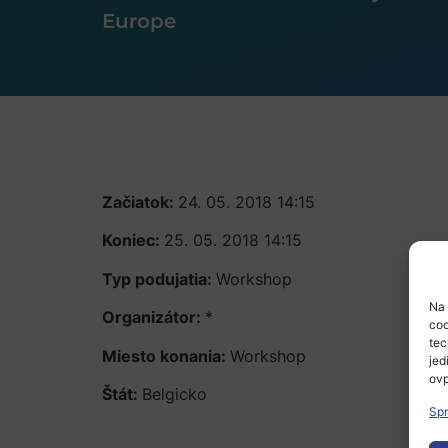
Europe
Začiatok:
24. 05. 2018 14:15
Koniec:
25. 05. 2018 14:15
Typ podujatia:
Workshop
Na 
Organizátor:
*
coo
tec
Miesto konania:
Workshop
jed
ovp
Štát:
Belgicko
Spr