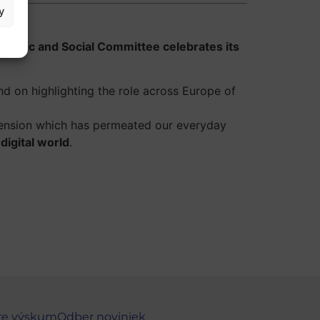
y
Economic and Social Committee celebrates its
nd on highlighting the role across Europe of
mension which has permeated our everyday
 digital world
.
re výskum
Odber noviniek