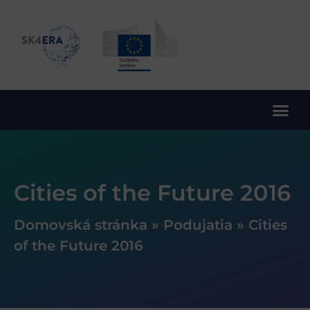
10. rámcový program EÚ pre výskum a inovácie
Cities of the Future 2016
Domovská stránka
»
Podujatia
»
Cities
of the Future 2016