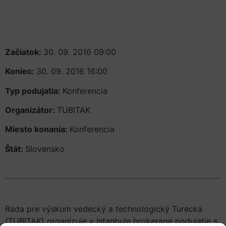
Začiatok:
30. 09. 2016 09:00
Koniec:
30. 09. 2016 16:00
Typ podujatia:
Konferencia
Organizátor:
TUBITAK
Miesto konania:
Konferencia
Štát:
Slovensko
Rada pre výskum vedecký a technologický Turecka
(TUBITAK) organizuje v Istanbule brokerage podujatie s