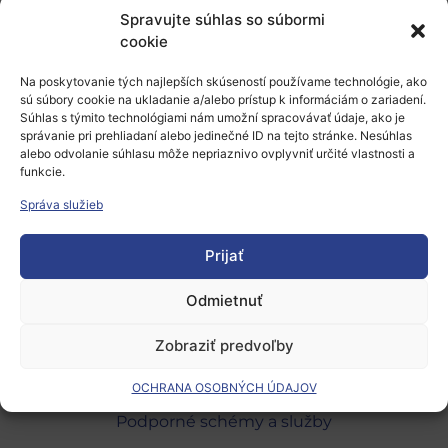
názvom
Cities of the Future 2016.
Spravujte súhlas so súbormi
cookie
Špeciálna sekcia bude venovaná výzvam pre Green
Vehicles 2017.
Na poskytovanie tých najlepších skúseností používame technológie, ako
sú súbory cookie na ukladanie a/alebo prístup k informáciám o zariadení.
Viac informácii o projekte aj aktivite nájdete na
web
Súhlas s týmito technológiami nám umožní spracovávať údaje, ako je
správanie pri prehliadaní alebo jedinečné ID na tejto stránke. Nesúhlas
stránke
, kde je možné aj registrovať sa.
alebo odvolanie súhlasu môže nepriaznivo ovplyvniť určité vlastnosti a
funkcie.
Pridať do Google Calendar
Správa služieb
Prijať
Odmietnuť
Európsky výskumný priestor
Zobraziť predvoľby
Oblasti našej podpory
OCHRANA OSOBNÝCH ÚDAJOV
Podporné schémy a služby