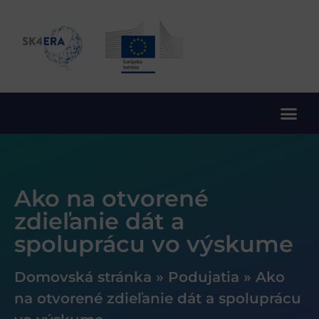
10. rámcový program EÚ pre výskum a inovácie
Ako na otvorené
zdieľanie dát a
spoluprácu vo výskume
Domovská stránka
»
Podujatia
»
Ako
na otvorené zdieľanie dát a spoluprácu