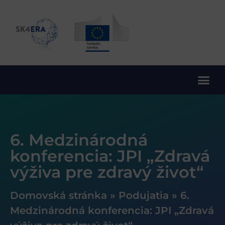
10. rámcový program EÚ pre výskum a inovácie
6. Medzinárodná
konferencia: JPI „Zdravá
výživa pre zdravý život“
Domovská stránka
»
Podujatia
»
6.
Medzinárodná konferencia: JPI „Zdravá