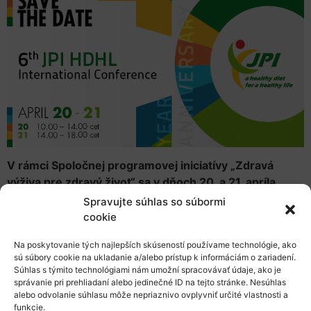
V rámci Spoločnej programovej iniciatívy „Zdravá
výživa pre zdravý život“ sa v dňoch 20. a 21. apríla
2021 od 10:00 do 18:00 uskutoční 6. medzinárodná
Spravujte súhlas so súbormi
konferencia.
Z dôvodu pandémie COVID-19 sa
cookie
konferencia uskutoční digitálne. Konferencia prináša
Na poskytovanie tých najlepších skúseností používame technológie, ako
príležitosť pre širokú škálu zainteresovaných strán, aby
sú súbory cookie na ukladanie a/alebo prístup k informáciám o zariadení.
sa pripojili k diskusiám o vývoji v oblasti potravín,
Súhlas s týmito technológiami nám umožní spracovávať údaje, ako je
výživy a zdravia.
správanie pri prehliadaní alebo jedinečné ID na tejto stránke. Nesúhlas
alebo odvolanie súhlasu môže nepriaznivo ovplyvniť určité vlastnosti a
funkcie.
Ďalšie informácie o konferencii a registrácii budú