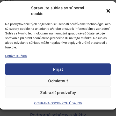
Spravujte súhlas so súbormi
Rozvoj železničnej dopravy v EÚ a na Slovensku v
cookie
období 2014-2020.
Na poskytovanie tých najlepších skúseností používame technológie, ako
Integrácia verejnej osobnej dopravy a cezhraničné
sú súbory cookie na ukladanie a/alebo prístup k informáciám o zariadení.
prepojenia.
Súhlas s týmito technológiami nám umožní spracovávať údaje, ako je
správanie pri prehliadaní alebo jedinečné ID na tejto stránke. Nesúhlas
Konkurencieschopnosť a výzvy pre železničnú dopravu.
alebo odvolanie súhlasu môže nepriaznivo ovplyvniť určité vlastnosti a
funkcie.
Pridať do Google Calendar
Správa služieb
Prijať
Odmietnuť
Zobraziť predvoľby
Európsky výskumný priestor
OCHRANA OSOBNÝCH ÚDAJOV
Oblasti našej podpory
Podporné schémy a služby