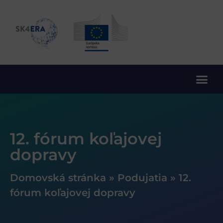
10. rámcový program EÚ pre výskum a inovácie
12. fórum koľajovej
dopravy
Domovská stránka
»
Podujatia
»
12.
fórum koľajovej dopravy