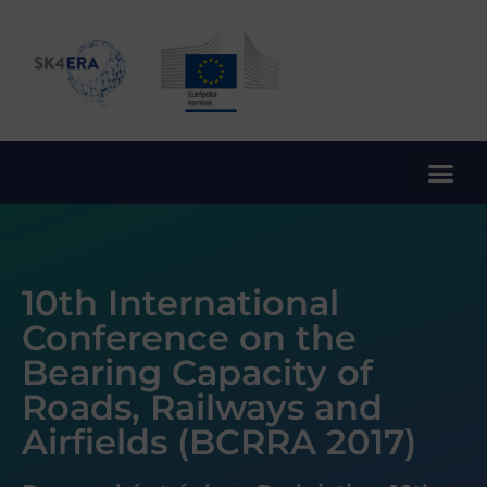
10. rámcový program EÚ pre výskum a inovácie
10th International
Conference on the
Bearing Capacity of
Roads, Railways and
Airfields (BCRRA 2017)