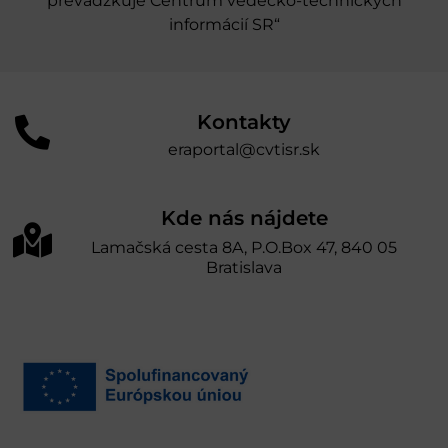
prevádzkuje Centrum vedecko-technických
informácií SR“
Kontakty
eraportal@cvtisr.sk
Kde nás nájdete
Lamačská cesta 8A, P.O.Box 47, 840 05
Bratislava