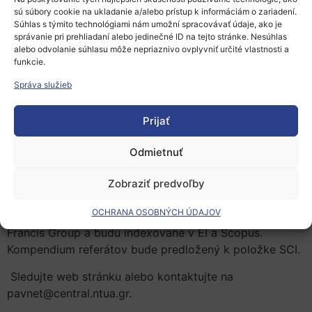
sú súbory cookie na ukladanie a/alebo prístup k informáciám o zariadení.
projektovania, výstavby, údržby a riadiacich systémov
Súhlas s týmito technológiami nám umožní spracovávať údaje, ako je
dopravnej infraštruktúry so zameraním na cesty,
správanie pri prehliadaní alebo jedinečné ID na tejto stránke. Nesúhlas
železnice a letiská. Ďalej aspekty týkajúce sa nových
alebo odvolanie súhlasu môže nepriaznivo ovplyvniť určité vlastnosti a
funkcie.
materiálov a ich charakterizáciu, alternatívne
rehabilitačné techniky, technologický pokrok, rovnako
Správa služieb
ako udržateľnosť spodku vozovky a železničných tratí.
Prijať
Abstrakty by mali byť predložené prostredníctvom
webových stránok konferencie (www.bcrra2017.com) a
Odmietnuť
bude podrobne preskúmané. Po akceptovaní abstraktov
budú autori vyzvaní k predloženiu plných verzíí, ktoré
Zobraziť predvoľby
budú preskúmané poprednými vedcami v obore. Všetky
OCHRANA OSOBNÝCH ÚDAJOV
prijaté príspevky budú publikované CRC-Taylor &
Francis Group a budú indexované v EI a Scopus.
Kompendium referátov bude predložený k položke SCI.
Sledujte web stránku alebo kontaktujte na
pavnet@central.ntua.gr.