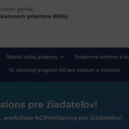
ačnom portáli
skumnom priestore (ERA)
Oblasti našej podpory
Podporné schémy a sl
10. rámcový program EÚ pre výskum a inovácie
ions pre žiadateľov!
1. workshop NCP4Missions pre žiadateľov!