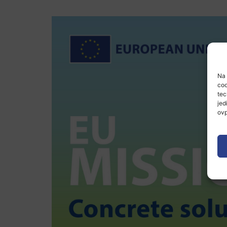
Na 
coo
tec
jed
ovp