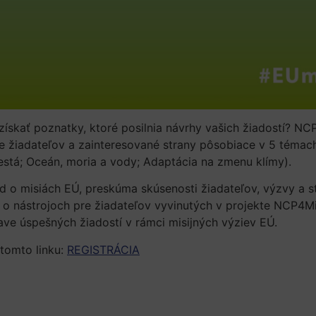
 získať poznatky, ktoré posilnia návrhy vašich žiadostí? NC
e žiadateľov a zainteresované strany pôsobiace v 5 témac
mestá; Oceán, moria a vody; Adaptácia na zmenu klímy).
d o misiách EÚ, preskúma skúsenosti žiadateľov, výzvy a 
y o nástrojoch pre žiadateľov vyvinutých v projekte NCP4Mi
rave úspešných žiadostí v rámci misijných výziev EÚ.
 tomto linku:
REGISTRÁCIA