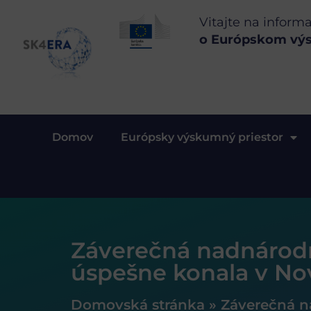
Vitajte na inform
o Európskom vý
Domov
Európsky výskumný priestor
Záverečná nadnárod
úspešne konala v N
Domovská stránka
»
Záverečná n