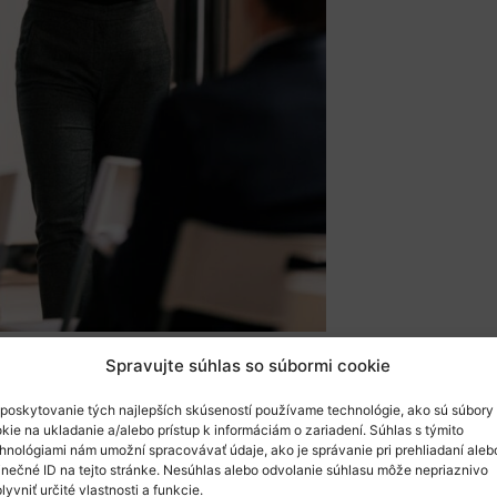
cka
Spravujte súhlas so súbormi cookie
poskytovanie tých najlepších skúseností používame technológie, ako sú súbory
kie na ukladanie a/alebo prístup k informáciám o zariadení. Súhlas s týmito
ora projektu MENEA
z Chorvátska predstavila
c
hnológiami nám umožní spracovávať údaje, ako je správanie pri prehliadaní aleb
inečné ID na tejto stránke. Nesúhlas alebo odvolanie súhlasu môže nepriaznivo
tickú relevantnosť iniciatívy. Horst Schindler z
R
lyvniť určité vlastnosti a funkcie.