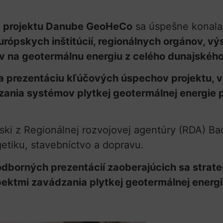
a projektu Danube GeoHeCo
sa úspešne konala
rópskych inštitúcií, regionálnych orgánov, vý
v na geotermálnu energiu z celého dunajského
 na prezentáciu kľúčových úspechov projektu,
ania systémov plytkej geotermálnej energie p
ski z Regionálnej rozvojovej agentúry (RDA) Bac
getiku, stavebníctvo a dopravu.
odborných prezentácií zaoberajúcich sa strateg
pektmi zavádzania plytkej geotermálnej energ