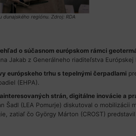
u dunajského regiónu
. Zdroj: RDA
rehľad o súčasnom európskom rámci geotermál
nna Jakab z Generálneho riaditeľstva Európskej
vy európskeho trhu s tepelnými čerpadlami
pre
padiel (EHPA).
ainteresovaných strán, digitálne inovácie a p
jan Šadl (LEA Pomurje) diskutoval o mobilizácii
gie, zatiaľ čo György Márton (CROST) predstavi