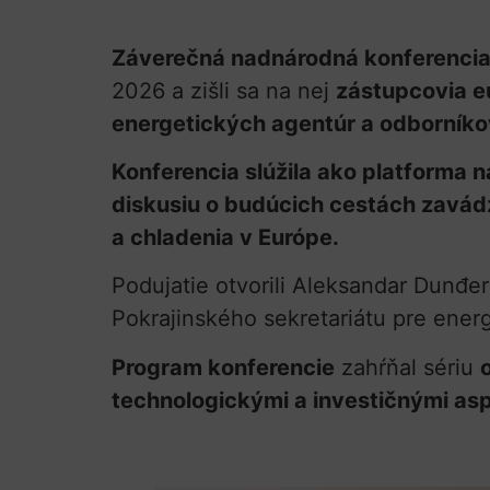
Záverečná nadnárodná konferenci
2026 a zišli sa na nej
zástupcovia eu
energetických agentúr a odborníko
Konferencia slúžila ako platforma
diskusiu o budúcich cestách zavádz
a chladenia v Európe.
Podujatie otvorili Aleksandar Dunđer
Pokrajinského sekretariátu pre ener
Program konferencie
zahŕňal sériu
technologickými a investičnými as