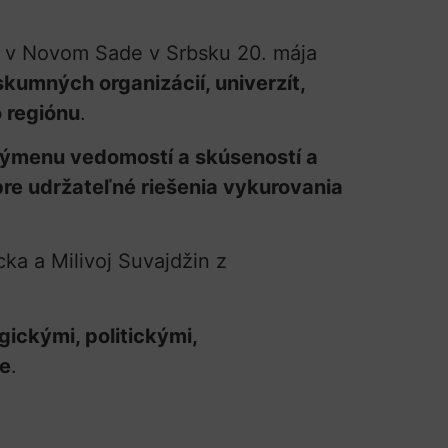
 v Novom Sade v Srbsku 20. mája
skumných organizácií, univerzít,
 regiónu
.
 výmenu vedomostí a skúseností a
re udržateľné riešenia vykurovania
ka a Milivoj Suvajdžin z
ickými, politickými,
ie
.