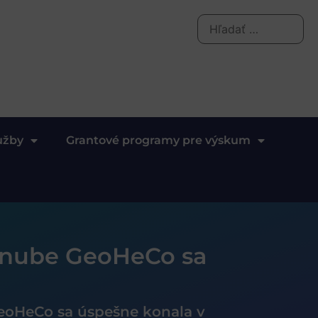
užby
Grantové programy pre výskum
anube GeoHeCo sa
eoHeCo sa úspešne konala v