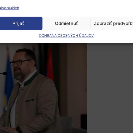
 významom projektu v rámci programu Interreg
áva služieb
Prijať
Odmietnuť
Zobraziť predvoľb
OCHRANA OSOBNÝCH ÚDAJOV