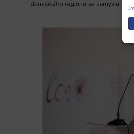
dunajského regiónu
sa zamyslel nad
Spr