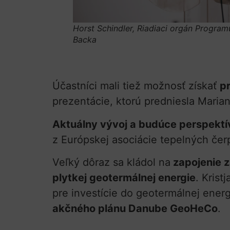
Horst Schindler,
Riadiaci orgán Program
Backa
Účastníci mali tiež možnosť získať
p
prezentácie, ktorú predniesla Maria
Aktuálny vývoj a budúce perspektí
z Európskej asociácie tepelných čer
Veľký dôraz sa kládol na
zapojenie z
plytkej geotermálnej energie
. Krist
pre investície do geotermálnej ener
akčného plánu Danube GeoHeCo
.