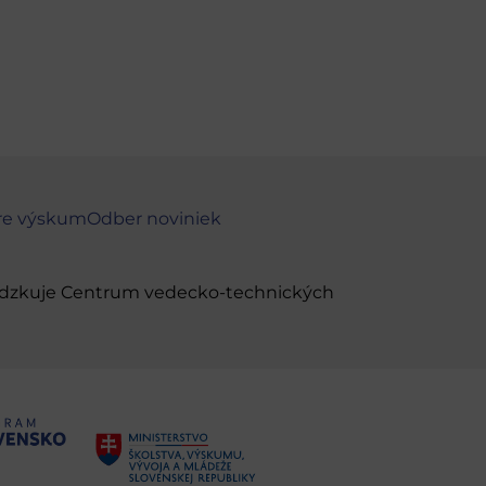
re výskum
Odber noviniek
evádzkuje Centrum vedecko-technických