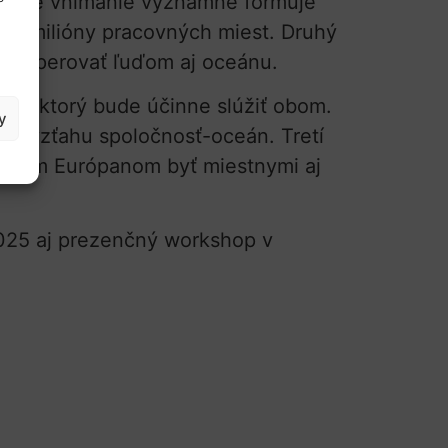
 naše vnímanie významne formuje
o aj milióny pracovných miest. Druhý
e prosperovať ľuďom aj oceánu.
vy, ktorý bude účinne slúžiť obom.
y
cii vzťahu spoločnosť-oceán. Tretí
mladým Európanom byť miestnymi aj
 2025 aj prezenčný workshop v