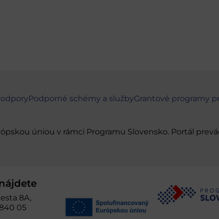
podpory
Podporné schémy a služby
Grantové programy p
urópskou úniou v rámci Programu Slovensko. Portál pr
nájdete
esta 8A,
 840 05