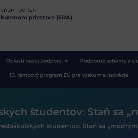
ačnom portáli
skumnom priestore (ERA)
Oblasti našej podpory
Podporné schémy a sl
10. rámcový program EÚ pre výskum a inovácie
lských študentov: Staň sa
tredoškolských študentov: Staň sa „modrý