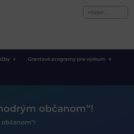
užby
Grantové programy pre výskum
 „modrým občanom“!
m občanom“!