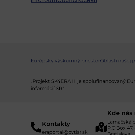
Európsky výskumný priestor
Oblasti našej 
„Projekt SK4ERA II je spolufinancovaný E
informácií SR“
Kde nás 
Lamačská c
Kontakty
P.O.Box 47,
eraportal@cvtisr.sk
Bratislava