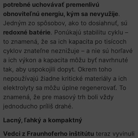
potrebné uchovávať premenlivú
obnoviteľnú energiu, kým sa nevyužije
.
Jedným zo spôsobov, ako to dosiahnuť, sú
redoxné batérie
. Ponúkajú stabilitu cyklu –
to znamená, že sa ich kapacita po tisícoch
cyklov znateľne neznižuje – a nie sú horľavé
a ich výkon a kapacita môžu byť navrhnuté
tak, aby uspokojili dopyt. Okrem toho
nepoužívajú žiadne kritické materiály a ich
elektrolyty sa môžu úplne regenerovať. To
znamená, že pre masový trh boli vždy
jednoducho príliš drahé.
Lacný, ľahký a kompaktný
Vedci z Fraunhoferho inštitútu
teraz vyvinuli