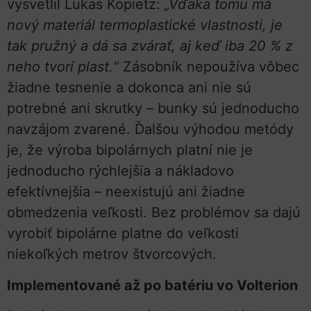
vysvetlil Lukas Kopietz:
„Vďaka tomu má
nový materiál termoplastické vlastnosti, je
tak pružný a dá sa zvárať, aj keď iba 20 % z
neho tvorí plast.“
Zásobník nepoužíva vôbec
žiadne tesnenie a dokonca ani nie sú
potrebné ani skrutky – bunky sú jednoducho
navzájom zvarené. Ďalšou výhodou metódy
je, že výroba bipolárnych platní nie je
jednoducho rýchlejšia a nákladovo
efektívnejšia – neexistujú ani žiadne
obmedzenia veľkosti. Bez problémov sa dajú
vyrobiť bipolárne platne do veľkosti
niekoľkých metrov štvorcových.
Implementované až po batériu vo Volterion