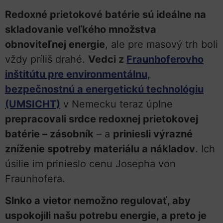
Redoxné prietokové batérie sú ideálne na
skladovanie veľkého množstva
obnoviteľnej energie
, ale pre masový trh boli
vždy príliš drahé.
Vedci z
Fraunhoferovho
inštitútu pre environmentálnu,
bezpečnostnú a energetickú technológiu
(UMSICHT)
v Nemecku teraz úplne
prepracovali srdce redoxnej prietokovej
batérie – zásobník
– a
priniesli výrazné
zníženie spotreby materiálu a nákladov
. Ich
úsilie im prinieslo cenu Josepha von
Fraunhofera.
Slnko a vietor nemožno regulovať, aby
uspokojili našu potrebu energie, a preto je