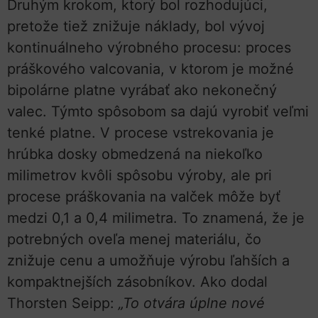
Druhým krokom, ktorý bol rozhodujúci,
pretože tiež znižuje náklady, bol vývoj
kontinuálneho výrobného procesu: proces
práškového valcovania, v ktorom je možné
bipolárne platne vyrábať ako nekonečný
valec. Týmto spôsobom sa dajú vyrobiť veľmi
tenké platne. V procese vstrekovania je
hrúbka dosky obmedzená na niekoľko
milimetrov kvôli spôsobu výroby, ale pri
procese práškovania na valček môže byť
medzi 0,1 a 0,4 milimetra. To znamená, že je
potrebných oveľa menej materiálu, čo
znižuje cenu a umožňuje výrobu ľahších a
kompaktnejších zásobníkov. Ako dodal
Thorsten Seipp:
„To otvára úplne nové