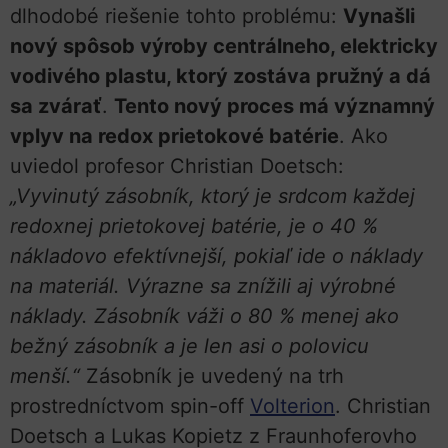
dlhodobé riešenie tohto problému:
Vynašli
nový spôsob výroby centrálneho, elektricky
vodivého plastu, ktorý zostáva pružný a dá
sa zvárať
.
Tento nový proces má významný
vplyv na redox prietokové batérie
. Ako
uviedol profesor Christian Doetsch:
„Vyvinutý zásobník, ktorý je srdcom každej
redoxnej prietokovej batérie, je o 40 %
nákladovo efektívnejší, pokiaľ ide o náklady
na materiál. Výrazne sa znížili aj výrobné
náklady. Zásobník váži o 80 % menej ako
bežný zásobník a je len asi o polovicu
menší.“
Zásobník je uvedený na trh
prostredníctvom spin-off
Volterion
. Christian
Doetsch a Lukas Kopietz z Fraunhoferovho