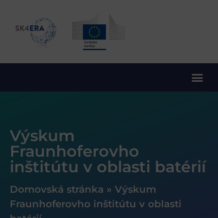
10. rámcový program EÚ pre výskum a inovácie
Výskum
Fraunhoferovho
inštitútu v oblasti batérií
Domovská stránka
»
Výskum
Fraunhoferovho inštitútu v oblasti