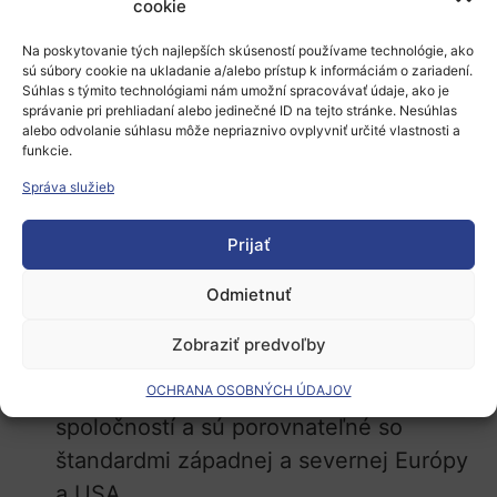
cookie
Medián suma na predbežné
Na poskytovanie tých najlepších skúseností používame technológie, ako
a počiatočné financovanie sa zvýšila z
sú súbory cookie na ukladanie a/alebo prístup k informáciám o zariadení.
0,4-milióna EUR v roku 2019 na 0,5-
Súhlas s týmito technológiami nám umožní spracovávať údaje, ako je
správanie pri prehliadaní alebo jedinečné ID na tejto stránke. Nesúhlas
milióna EUR v roku 2020.
alebo odvolanie súhlasu môže nepriaznivo ovplyvniť určité vlastnosti a
funkcie.
Medián predocenenia pre predbežné a
Správa služieb
počiatočné financovanie sa zvýšil z 2,3-
mil. EUR v roku 2019 na 3,0-mil. EUR v
Prijať
roku 2020.
Trh rizikového kapitálu v Česku z roka
Odmietnuť
na rok rastie
Zobraziť predvoľby
Obchodné podmienky sú čoraz
priaznivejšie pre zakladateľov
OCHRANA OSOBNÝCH ÚDAJOV
spoločností a sú porovnateľné so
štandardmi západnej a severnej Európy
a USA