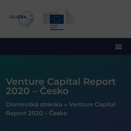
10. rámcový program EÚ pre výskum a inovácie
Venture Capital Report
2020 – Česko
Domovská stránka
»
Venture Capital
Report 2020 – Česko