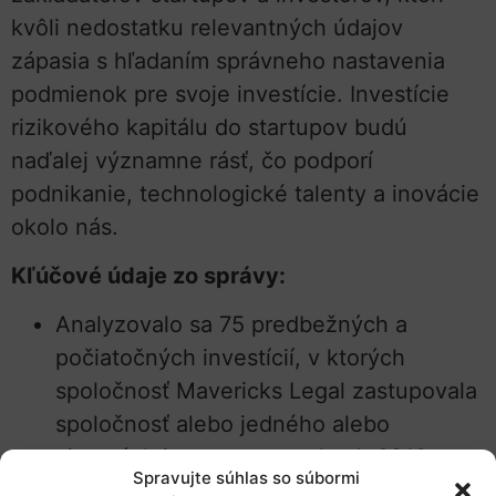
kvôli nedostatku relevantných údajov
zápasia s hľadaním správneho nastavenia
podmienok pre svoje investície. Investície
rizikového kapitálu do startupov budú
naďalej významne rásť, čo podporí
podnikanie, technologické talenty a inovácie
okolo nás.
Kľúčové údaje zo správy:
Analyzovalo sa 75 predbežných a
počiatočných investícií, v ktorých
spoločnosť Mavericks Legal zastupovala
spoločnosť alebo jedného alebo
viacerých investorov v rokoch 2019 a
Spravujte súhlas so súbormi
2020.