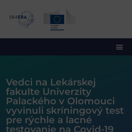
10. rámcový program EÚ pre výskum a inovácie
Vedci na Lekárskej
fakulte Univerzity
Palackého v Olomouci
vyvinuli skríningový test
pre rýchle a lacné
testovanie na Covid-19