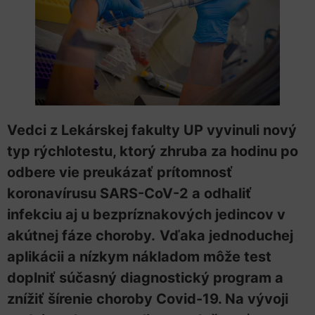
Vedci z Lekárskej fakulty UP vyvinuli nový
typ rýchlotestu, ktorý zhruba za hodinu po
odbere vie preukázať prítomnosť
koronavírusu SARS-CoV-2 a odhaliť
infekciu aj u bezpríznakových jedincov v
akútnej fáze choroby.
Vďaka jednoduchej
aplikácii a nízkym nákladom môže test
doplniť súčasný diagnostický program a
znížiť šírenie choroby Covid-19. Na vývoji