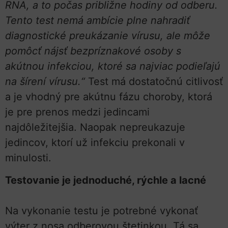
RNA, a to počas približne hodiny od odberu.
Tento test nemá ambície plne nahradiť
diagnostické preukázanie vírusu, ale môže
pomôcť nájsť bezpríznakové osoby s
akútnou infekciou, ktoré sa najviac podieľajú
na šírení vírusu.“
Test má dostatočnú citlivosť
a je vhodný pre akútnu fázu choroby, ktorá
je pre prenos medzi jedincami
najdôležitejšia. Naopak nepreukazuje
jedincov, ktorí už infekciu prekonali v
minulosti.
Testovanie je jednoduché, rýchle a lacné
Na vykonanie testu je potrebné vykonať
výter z nosa odberovou štetinkou. Tá sa