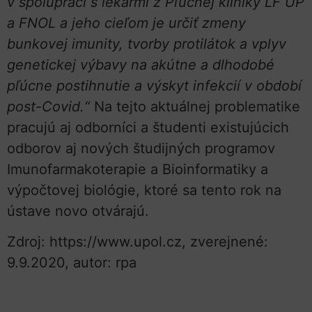
v spolupráci s lekármi z Pľúcnej kliniky LF UP
a FNOL a jeho cieľom je určiť zmeny
bunkovej imunity, tvorby protilátok a vplyv
genetickej výbavy na akútne a dlhodobé
pľúcne postihnutie a výskyt infekcií v období
post-Covid.“
Na tejto aktuálnej problematike
pracujú aj odborníci a študenti existujúcich
odborov aj nových študijných programov
Imunofarmakoterapie a Bioinformatiky a
výpočtovej biológie, ktoré sa tento rok na
ústave novo otvárajú.
Zdroj: https://www.upol.cz, zverejnené:
9.9.2020, autor: rpa