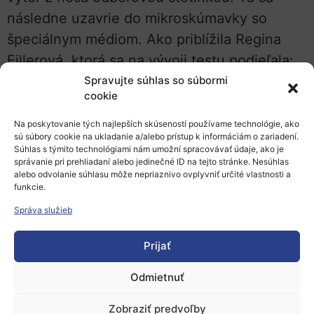
následne uzavrie do mikroskúmavky so
špeciálnym médiom. Ako priblížila Regina
Fillerová, ktorá sa na vývoji testu podieľala:
„Potom sa vírus inaktivuje zahriatím, takže
Spravujte súhlas so súbormi
cookie
stráca svoju infekčné schopnosť, a ihneď sa
vykoná hodnotenie pomocou PCR techniky.
Na poskytovanie tých najlepších skúseností používame technológie, ako
sú súbory cookie na ukladanie a/alebo prístup k informáciám o zariadení.
Test je veľmi ľahko uskutočniteľný pre
Súhlas s týmito technológiami nám umožní spracovávať údaje, ako je
správanie pri prehliadaní alebo jedinečné ID na tejto stránke. Nesúhlas
laboratórny personál i zaškolených
alebo odvolanie súhlasu môže nepriaznivo ovplyvniť určité vlastnosti a
študentov so skúsenosťami s PCR.“
funkcie.
Správa služieb
Vďaka nízkej cene a rýchlosti je možné
Prijať
testovanie pravidelne opakovať. Ako uviedla
Eva Kriegová, vedúca univerzitného
Odmietnuť
riešiteľského tímu:
„Ďalšou veľkou výhodou
Zobraziť predvoľby
je to, že si odber môže vykonať každý sám,