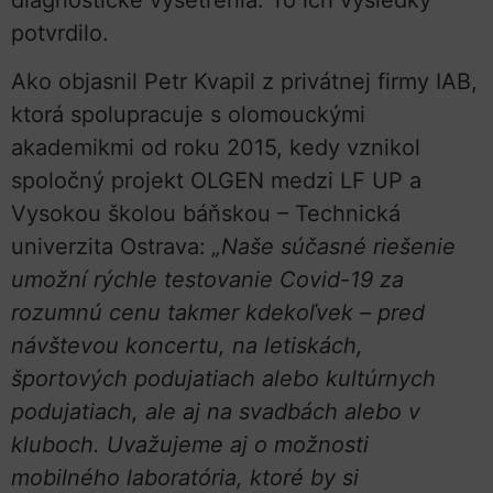
diagnostické vyšetrenia. To ich výsledky
potvrdilo.
Ako objasnil Petr Kvapil z privátnej firmy IAB,
ktorá spolupracuje s olomouckými
akademikmi od roku 2015, kedy vznikol
spoločný projekt OLGEN medzi LF UP a
Vysokou školou báňskou – Technická
univerzita Ostrava:
„Naše súčasné riešenie
umožní rýchle testovanie Covid-19 za
rozumnú cenu takmer kdekoľvek – pred
návštevou koncertu, na letiskách,
športových podujatiach alebo kultúrnych
podujatiach, ale aj na svadbách alebo v
kluboch. Uvažujeme aj o možnosti
mobilného laboratória, ktoré by si