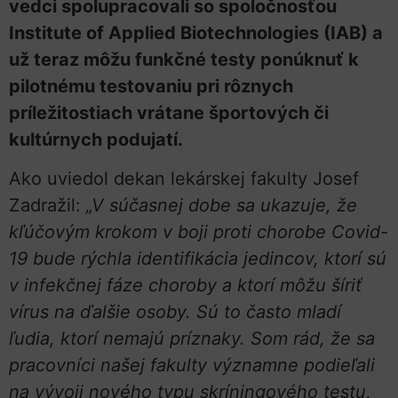
vedci spolupracovali so spoločnosťou
Institute of Applied Biotechnologies (IAB) a
už teraz môžu funkčné testy ponúknuť k
pilotnému testovaniu pri rôznych
príležitostiach vrátane športových či
kultúrnych podujatí.
Ako uviedol dekan lekárskej fakulty Josef
Zadražil:
„V súčasnej dobe sa ukazuje, že
kľúčovým krokom v boji proti chorobe Covid-
19 bude rýchla identifikácia jedincov, ktorí sú
v infekčnej fáze choroby a ktorí môžu šíriť
vírus na ďalšie osoby. Sú to často mladí
ľudia, ktorí nemajú príznaky. Som rád, že sa
pracovníci našej fakulty významne podieľali
na vývoji nového typu skríningového testu,