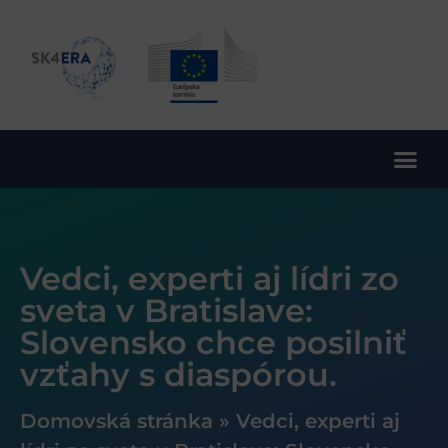
10. rámcový program EÚ pre výskum a inovácie
Vedci, experti aj lídri zo
sveta v Bratislave:
Slovensko chce posilniť
vzťahy s diaspórou.
Domovská stránka
»
Vedci, experti aj