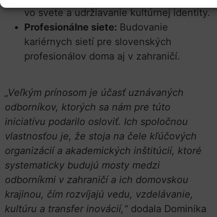
vo svete a udržiavanie kultúrnej identity.
Profesionálne siete:
Budovanie
kariérnych sietí pre slovenských
profesionálov doma aj v zahraničí.
„Veľkým prínosom je účasť uznávaných
odborníkov, ktorých sa nám pre túto
iniciatívu podarilo osloviť. Ich spoločnou
vlastnosťou je, že stoja na čele kľúčových
organizácií a akademických inštitúcií, ktoré
systematicky budujú mosty medzi
odborníkmi v zahraničí a ich domovskou
krajinou, čím rozvíjajú vedu, vzdelávanie,
kultúru a transfer inovácií,“
dodala Dominika