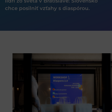
lídri zo sveta v Bratislave: Slovensko
chce posilniť vzťahy s diaspórou.