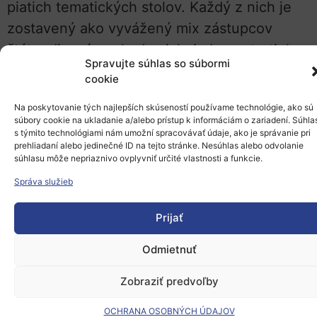
piatich tematických stolov. Každý z nich je
zostavený ako vyvážený mix zástupcov
štátu, diaspóry, akademickej obce a tretieho
Spravujte súhlas so súbormi
sektora, čo zaručuje pestrosť pohľadov na
cookie
nasledujúce kľúčové témy:
Na poskytovanie tých najlepších skúseností používame technológie, ako sú
súbory cookie na ukladanie a/alebo prístup k informáciám o zariadení. Súhla
Komunikácia a viditeľnosť:
Ako
s týmito technológiami nám umožní spracovávať údaje, ako je správanie pri
efektívne komunikovať s diaspórou a
prehliadaní alebo jedinečné ID na tejto stránke. Nesúhlas alebo odvolanie
súhlasu môže nepriaznivo ovplyvniť určité vlastnosti a funkcie.
zviditeľniť jej úspechy doma i vo svete.
Správa služieb
Cirkulácia talentov:
Akademická
mobilita a udržanie talentu vo vede a
Prijať
výskume.
Triangel spolupráce:
Efektívne
Odmietnuť
prepojenie štátu, mimovládnych
Zobraziť predvoľby
organizácií a diaspóry.
OCHRANA OSOBNÝCH ÚDAJOV
Jazyková identita:
Podpora slovenčiny