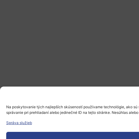
Na poskytovanie tých najlepších skúseností používame technológie, ako sú s
správanie pri prehliadaní alebo jedinečné ID na tejto stránke. Nesúhlas alebo
Správa služieb