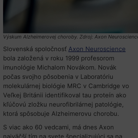
Výskum Alzheimerovej choroby. Zdroj: Axon Neuroscienc
Slovenská spoločnosť
Axon Neuroscience
bola založená v roku 1999 profesorom
imunológie Michalom Novákom. Novák
počas svojho pôsobenia v Laboratóriu
molekulárnej biológie MRC v Cambridge vo
Veľkej Británii identifikoval tau proteín ako
kľúčovú zložku neurofibrilárnej patológie,
ktorá spôsobuje Alzheimerovu chorobu.
S viac ako 60 vedcami, má dnes Axon
najväčší tím na svete špecializujúci sa na