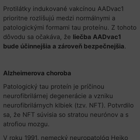
Protilátky indukované vakcínou AADvac1
prioritne rozlišujú medzi normálnymi a
patologickými formami tau proteínu. Z tohoto
dôvodu sa očakáva, že
liečba AADvac1
bude účinnejšia a zároveň bezpečnejšia
.
Alzheimerova choroba
Patologický tau proteín je príčinou
neurofibrilárnej degenerácie a vzniku
neurofibrilárnych klbiek (tzv. NFT). Potvrdilo
sa, že NFT súvisia so stratou neurónov a s
atrofiou mozgu.
V roku 1991, nemecký neuropatológ Heiko