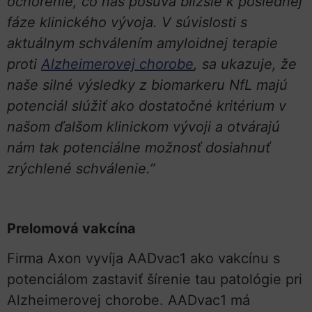
ochorenie, čo nás posúva bližšie k poslednej
fáze klinického vývoja. V súvislosti s
aktuálnym schválením amyloidnej terapie
proti
Alzheimerovej chorobe
, sa ukazuje, že
naše silné výsledky z biomarkeru NfL majú
potenciál slúžiť ako dostatočné kritérium v
našom ďalšom klinickom vývoji a otvárajú
nám tak potenciálne možnosť dosiahnuť
zrýchlené schválenie.”
Prelomová vakcína
Firma Axon vyvíja AADvac1 ako vakcínu s
potenciálom zastaviť šírenie tau patológie pri
Alzheimerovej chorobe. AADvac1 má