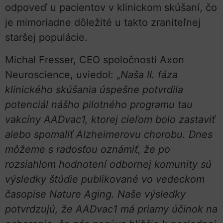
odpoveď u pacientov v klinickom skúšaní, čo
je mimoriadne dôležité u takto zraniteľnej
staršej populácie.
Michal Fresser, CEO spoločnosti Axon
Neuroscience, uviedol: „
Naša II. fáza
klinického skúšania úspešne potvrdila
potenciál nášho pilotného programu tau
vakcíny AADvac1, ktorej cieľom bolo zastaviť
alebo spomaliť Alzheimerovu chorobu. Dnes
môžeme s radosťou oznámiť, že po
rozsiahlom hodnotení odbornej komunity sú
výsledky štúdie publikované vo vedeckom
časopise Nature Aging.
Naše výsledky
potvrdzujú, že AADvac1 má priamy účinok na