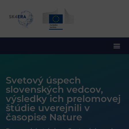
10. rámcový program EÚ pre výskum a inovácie
Svetový úspech
slovenských vedcov,
výsledky ich prelomovej
štúdie uverejnili v
časopise Nature