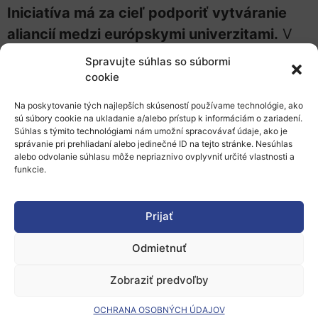
Iniciatíva má za cieľ podporiť vytváranie
aliancií medzi európskymi univerzitami.
V
súčasnosti existuje 44 takýchto spoločných
Spravujte súhlas so súbormi
podnikov, ktoré zahŕňajú viac ako 280
cookie
inštitúcií vysokoškolského vzdelávania.
Na poskytovanie tých najlepších skúseností používame technológie, ako
Umožňujú mladým ľuďom študovať v
sú súbory cookie na ukladanie a/alebo prístup k informáciám o zariadení.
Súhlas s týmito technológiami nám umožní spracovávať údaje, ako je
rôznych krajinách bez administratívnych
správanie pri prehliadaní alebo jedinečné ID na tejto stránke. Nesúhlas
alebo odvolanie súhlasu môže nepriaznivo ovplyvniť určité vlastnosti a
komplikácií.
funkcie.
Univerzita v Zürichu sa zapojí do aliancie
„Una Europa“, ktorá združuje jedenásť
Prijať
univerzít vo výskume, najmä v oblasti
Odmietnuť
dátovej vedy, umelej inteligencie,
materiálového dizajnu a inžinierstva. „Una
Zobraziť predvoľby
Europa“ je jednou z najväčších aliancií spolu
OCHRANA OSOBNÝCH ÚDAJOV