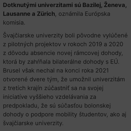
Dotknutými univerzitami sú Bazilej, Ženeva,
Lausanne a Zürich
, oznámila Európska
komisia.
Švajčiarske univerzity boli pôvodne vylúčené
z pilotných projektov v rokoch 2019 a 2020
z dôvodu absencie novej rámcovej dohody,
ktorá by zahŕňala bilaterálne dohody s EÚ.
Brusel však nechal na konci roka 2021
otvorené dvere tým, že umožnil univerzitám
z tretích krajín zúčastniť sa na svojej
iniciatíve vyššieho vzdelávania za
predpokladu, že sú súčasťou bolonskej
dohody o podpore mobility študentov, ako aj
švajčiarske univerzity.