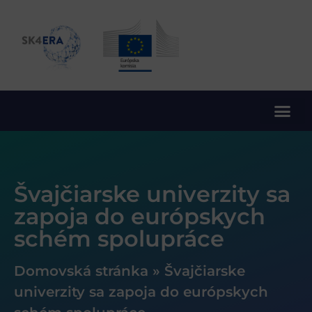
10. rámcový program EÚ pre výskum a inovácie
Švajčiarske univerzity sa
zapoja do európskych
schém spolupráce
Domovská stránka
»
Švajčiarske
univerzity sa zapoja do európskych