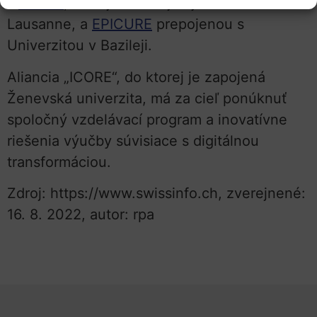
s
CIVIS2
, ktorej členom je aj Univerzita v
Lausanne, a
EPICURE
prepojenou s
Univerzitou v Bazileji.
Aliancia „ICORE“, do ktorej je zapojená
Ženevská univerzita, má za cieľ ponúknuť
spoločný vzdelávací program a inovatívne
riešenia výučby súvisiace s digitálnou
transformáciou.
Zdroj: https://www.swissinfo.ch, zverejnené:
16. 8. 2022, autor: rpa