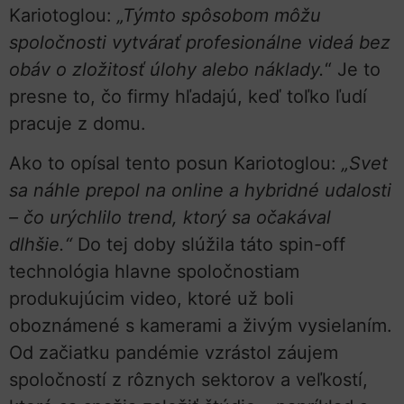
Kariotoglou:
„Týmto spôsobom môžu
spoločnosti vytvárať profesionálne videá bez
obáv o zložitosť úlohy alebo náklady.
“ Je to
presne to, čo firmy hľadajú, keď toľko ľudí
pracuje z domu.
Ako to opísal tento posun Kariotoglou:
„Svet
sa náhle prepol na online a hybridné udalosti
– čo urýchlilo trend, ktorý sa očakával
dlhšie.“
Do tej doby slúžila táto spin-off
technológia hlavne spoločnostiam
produkujúcim video, ktoré už boli
oboznámené s kamerami a živým vysielaním.
Od začiatku pandémie vzrástol záujem
spoločností z rôznych sektorov a veľkostí,