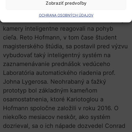
Ako doktorand pracoval Kariotoglou na
Zobraziť predvoľby
diaľkovo ovládaných kamerách a napadlo ho
OCHRANA OSOBNÝCH ÚDAJOV
zdokonaliť ich lepším softvérom. Chcel, aby
kamery inteligentne reagovali na pohyb
cieľa. Reto Hofmann, v tom čase študent
magisterského štúdia, sa postavil pred výzvu
vybudovať taký inteligentný systém na
zaznamenávanie prednášok vedúceho
Laboratória automatického riadenia prof.
Johna Lygerosa. Neohrabaný a ťažký
prototyp bol základným kameňom
osamostatnenia, ktoré Kariotoglou a
Hofmann spoločne založili v roku 2016. O
niekoľko mesiacov neskôr, ako systém
dozrieval, sa o ich nápade dozvedel Conrad