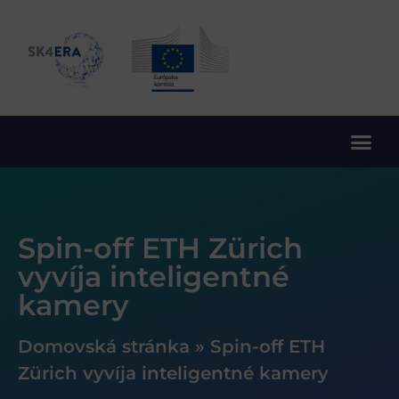
10. rámcový program EÚ pre výskum a inovácie
Spin-off ETH Zürich
vyvíja inteligentné
kamery
Domovská stránka
»
Spin-off ETH
Zürich vyvíja inteligentné kamery