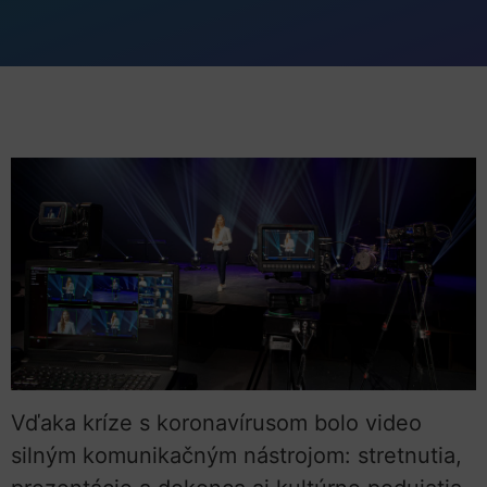
Vďaka kríze s koronavírusom bolo video
silným komunikačným nástrojom: stretnutia,