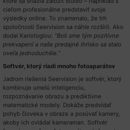
ktoré sa snažia založiť štúdio – napríklad s
cieľom profesionálne predstaviť svoje
výsledky online. To znamenalo, že trh
spoločnosti Seervision sa náhle rozšíril. Ako
dodal Kariotoglou:
“Boli sme tým pozitívne
prekvapení a naše predajné ihrisko sa stalo
oveľa jednoduchšie.”
Softvér, ktorý riadi mnoho fotoaparátov
Jadrom riešenia Seervision je softvér, ktorý
kombinuje umelú inteligenciu,
rozpoznávanie obrazu a prediktívne
matematické modely. Dokáže predvídať
pohyb človeka v obraze a posúvať kamery,
akoby ich ovládal kameraman. Softvér