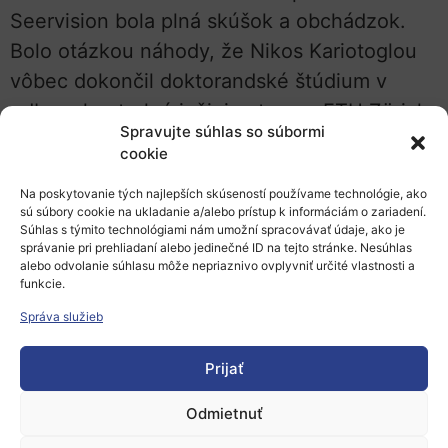
Seervision bola plná skúšok a obchádzok.
Bolo otázkou náhody, že Nikos Kariotoglou
vôbec dokončil doktorandské štúdium v
odbore kontrolné inžinierstvo na ETH Zürich.
Spravujte súhlas so súbormi
Počas štúdia na magisterskom odbore
cookie
elektrotechniky na Imperial College v
Na poskytovanie tých najlepších skúseností používame technológie, ako
Londýne odišiel na výmenný pobyt na ETH
sú súbory cookie na ukladanie a/alebo prístup k informáciám o zariadení.
Zürich. Tu si pri futbale poranil koleno a
Súhlas s týmito technológiami nám umožní spracovávať údaje, ako je
správanie pri prehliadaní alebo jedinečné ID na tejto stránke. Nesúhlas
uviazol v Laboratóriu automatického
alebo odvolanie súhlasu môže nepriaznivo ovplyvniť určité vlastnosti a
funkcie.
riadenia. Ako doal Kariotoglou:
„Keby sa to
nestalo, veľa vecí by sa ukázalo inak.“
Správa služieb
Manipuláciou s robotmi sa stal pre
Prijať
laboratórium taký nadšený, že sa prihlásil na
doktorandské štúdium.
Odmietnuť