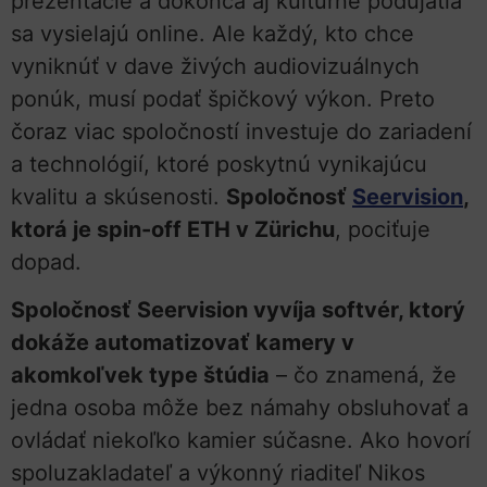
prezentácie a dokonca aj kultúrne podujatia
sa vysielajú online. Ale každý, kto chce
vyniknúť v dave živých audiovizuálnych
ponúk, musí podať špičkový výkon. Preto
čoraz viac spoločností investuje do zariadení
a technológií, ktoré poskytnú vynikajúcu
kvalitu a skúsenosti.
Spoločnosť
Seervision
,
ktorá je spin-off ETH v Zürichu
, pociťuje
dopad.
Spoločnosť Seervision vyvíja softvér, ktorý
dokáže automatizovať kamery v
akomkoľvek type štúdia
– čo znamená, že
jedna osoba môže bez námahy obsluhovať a
ovládať niekoľko kamier súčasne. Ako hovorí
spoluzakladateľ a výkonný riaditeľ Nikos