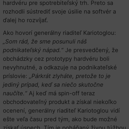
hardvéru pre spotrebiteľský trh. Preto sa
rozhodli sústrediť svoje úsilie na softvér a
ďalej ho rozvíjať.
Ako hovorí generálny riaditeľ Kariotoglou:
„Som rád, že sme posunuli náš
podnikateľský nápad.“
Je presvedčený, že
obchádzky cez prototypy hardvéru boli
nevyhnutné, a odkazuje na podnikateľské
príslovie:
„Párkrát zlyháte, pretože to je
jediný prípad, keď sa niečo skutočne
naučíte.“
Aj keď má spin-off teraz
obchodovateľný produkt a získal niekoľko
ocenení, generálny riaditeľ Kariotoglou vidí
ešte veľa času pred tým, ako bude možné
získať úspech. Tím je poháňaný živou túžbou