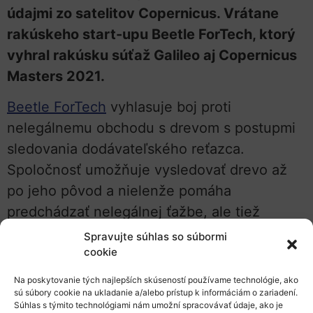
údajmi zo satelitov Copernicus. Vrátane
rakúskeho start-upu Beetle ForTech, ktorý
vyhral rakúsku súťaž Galileo aj Copernicus
Masters 2021.
Beetle ForTech
vyhlasuje boj proti
nelegálnemu obchodu s drevom s postupmi
sledovania dodávateľského reťazca.
Spoločnosť umožňuje vysledovať drevo až
po jeho pôvod a nielenže pomáha
predchádzať nelegálnej ťažbe, ale tiež
cenným spôsobom prispieva k biodiverzite a
Spravujte súhlas so súbormi
cookie
ochrane klímy.
Na poskytovanie tých najlepších skúseností používame technológie, ako
Ďalší
rakúsky start-up je tiež jedným z
sú súbory cookie na ukladanie a/alebo prístup k informáciám o zariadení.
víťazov:
TOM Robotics
so svojou
Súhlas s týmito technológiami nám umožní spracovávať údaje, ako je