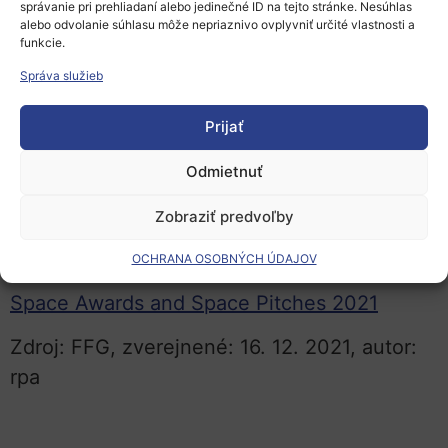
správanie pri prehliadaní alebo jedinečné ID na tejto stránke. Nesúhlas
myšlienkou, ako môžu inteligentné
alebo odvolanie súhlasu môže nepriaznivo ovplyvniť určité vlastnosti a
funkcie.
mechatronické systémy zdieľať svoje
vnemy.
Správa služieb
Rakúska agentúra pre podporu výskumu
Prijať
(FFG)
zablahoželala víťazom a odovzdala
Odmietnuť
cenu víťaznému tímu Beetle ForTech súťaže
Austria Competition 2021.
Zobraziť predvoľby
Viac informácií:
OCHRANA OSOBNÝCH ÚDAJOV
Space Awards and Space Pitches 2021
Zdroj: FFG, zverejnené: 16. 12. 2021, autor:
rpa