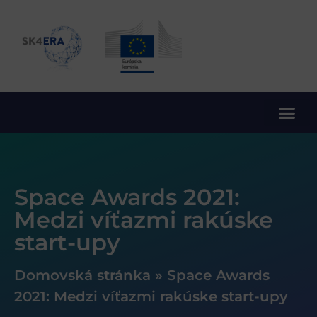
10. rámcový program EÚ pre výskum a inovácie
Space Awards 2021:
Medzi víťazmi rakúske
start-upy
Domovská stránka
»
Space Awards
2021: Medzi víťazmi rakúske start-upy