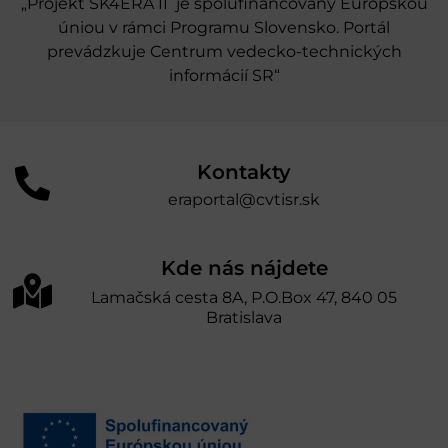
„Projekt SK4ERA II je spolufinancovaný Európskou
úniou v rámci Programu Slovensko. Portál
prevádzkuje Centrum vedecko-technických
informácií SR“
Kontakty
eraportal@cvtisr.sk
Kde nás nájdete
Lamačská cesta 8A, P.O.Box 47, 840 05
Bratislava