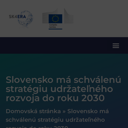
10. rámcový program EÚ pre výskum a inovácie
Slovensko má schválenú
stratégiu udržateľného
rozvoja do roku 2030
Domovská stránka
»
Slovensko má
schválenú stratégiu udržateľného