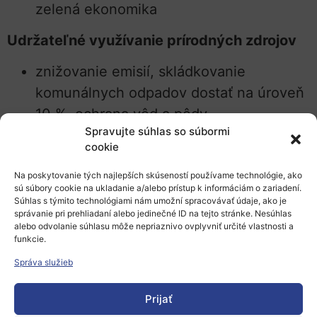
zelená ekonomika
Udržateľné využívanie prírodných zdrojov
znižovanie emisií, skládkovanie
komunálnych odpadov dostať na úroveň
10 %, ochrana vôd a pôdy
Spravujte súhlas so súbormi
Posilňovanie regiónov a rozvoj komunít
cookie
podpora rodiny, zamestnanosť, kvalita
Na poskytovanie tých najlepších skúseností používame technológie, ako
sú súbory cookie na ukladanie a/alebo prístup k informáciám o zariadení.
verejnej správy, dostupnosť bývania a
Súhlas s týmito technológiami nám umožní spracovávať údaje, ako je
správanie pri prehliadaní alebo jedinečné ID na tejto stránke. Nesúhlas
kvalitných služieb
alebo odvolanie súhlasu môže nepriaznivo ovplyvniť určité vlastnosti a
funkcie.
Ako zdôraznila vicepremiérka Remišová:
Správa služieb
„Spravodlivý rozvoj regiónov je kľúčom k
úspešnej budúcnosti celého Slovenska.
Prijať
Všade si ľudia zaslúžia európsku kvalitu