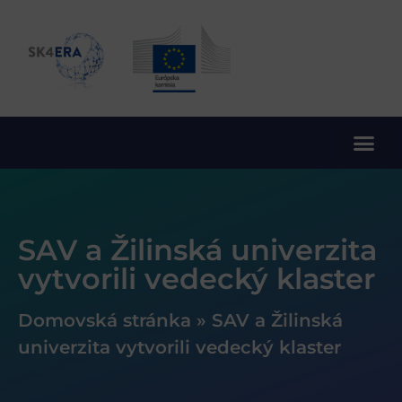
10. rámcový program EÚ pre výskum a inovácie
SAV a Žilinská univerzita
vytvorili vedecký klaster
Domovská stránka
»
SAV a Žilinská
univerzita vytvorili vedecký klaster