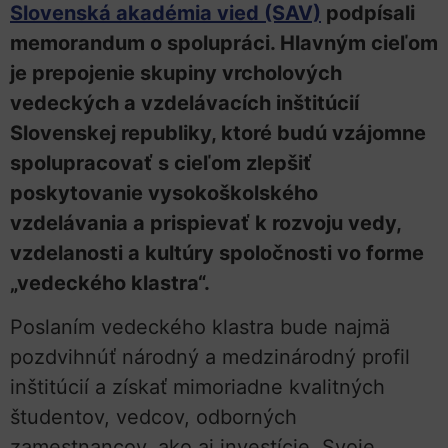
Slovenská akadémia vied (SAV)
podpísali
memorandum o spolupráci. Hlavným cieľom
je prepojenie skupiny vrcholových
vedeckých a vzdelávacích inštitúcií
Slovenskej republiky, ktoré budú vzájomne
spolupracovať s cieľom zlepšiť
poskytovanie vysokoškolského
vzdelávania a prispievať k rozvoju vedy,
vzdelanosti a kultúry spoločnosti vo forme
„vedeckého klastra“.
Poslaním vedeckého klastra bude najmä
pozdvihnúť národný a medzinárodný profil
inštitúcií a získať mimoriadne kvalitných
študentov, vedcov, odborných
zamestnancov, ako aj investície. Svoje