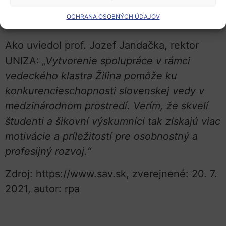
rámci tohto memoranda, budú pre nás
OCHRANA OSOBNÝCH ÚDAJOV
všetkých veľmi prospešné.“
Ako uviedol prof. Jozef Jandačka, rektor
UNIZA:
„Vytvorenie spolupráce v rámci
vedeckého klastra Žilina pomôže ku
konkurencieschopnosti slovenskej vedy v
medzinárodnom prostredí. Verím, že skvelí
študenti a šikovní výskumníci tak získajú viac
motivácie a príležitostí pre osobnostný a
profesijný rozvoj.“
Zdroj: https://www.sav.sk, zverejnené: 20. 7.
2021, autor: rpa