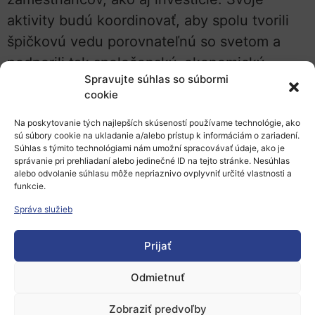
aktivity budú koordinovať, aby spolu tvorili
špičkovú vedu porovnateľnú so svetom a
podporili tak spoločenský, ekonomický,
Spravujte súhlas so súbormi
kultúrny a environmentálny blahobyt i
cookie
prosperitu krajiny.
Na poskytovanie tých najlepších skúseností používame technológie, ako
Ako konštatoval prof. Pavol Šajgalík,
sú súbory cookie na ukladanie a/alebo prístup k informáciám o zariadení.
Súhlas s týmito technológiami nám umožní spracovávať údaje, ako je
predseda SAV:
„Podpis tohto memoranda
správanie pri prehliadaní alebo jedinečné ID na tejto stránke. Nesúhlas
alebo odvolanie súhlasu môže nepriaznivo ovplyvniť určité vlastnosti a
považujem za nesmierne dôležitý hlavne pre
funkcie.
Slovenskú akadémiu vied, pretože Žilinská
Správa služieb
univerzita v Žiline je inštitúcia, ktorá ma
veľmi blízky vzťah k súkromnému sektoru, k
Prijať
priemyslu. SAV bude od 1. 1. 2022
Odmietnuť
transformovaná na verejnú výskumnú
inštitúciu a skúsenosti, ktoré získame aj v
Zobraziť predvoľby