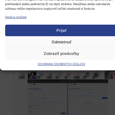
partnera
Forschung Burgenland
z Rakúska.
prehliadaní alebo jedinečné ID na tejto stránke. Nesúhlas alebo odvolanie
Vyvinutý IT nástroj prezentoval zástupca
súhlasu môže nepriaznivo ovplyvniť určité vlastnosti a funkcie.
asociovaného partnera TUKE.
Zber spätnej
Správa služieb
väzby od účastníkov poslúžil na ďalšie
Prijať
zlepšenie vyvinutých riešení a ich
prispôsobenie potrebám trhu.
Odmietnuť
Zobraziť predvoľby
OCHRANA OSOBNÝCH ÚDAJOV