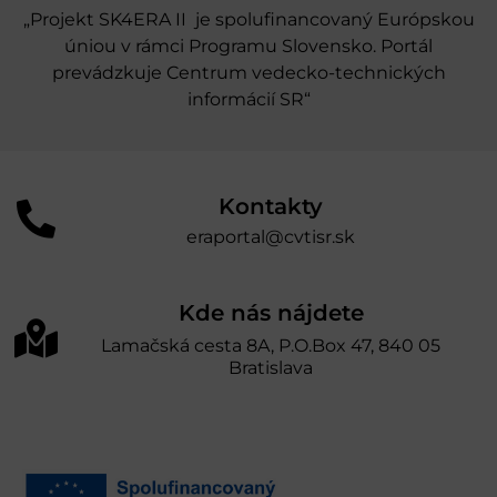
„Projekt SK4ERA II je spolufinancovaný Európskou
úniou v rámci Programu Slovensko. Portál
prevádzkuje Centrum vedecko-technických
informácií SR“
Kontakty
eraportal@cvtisr.sk
Kde nás nájdete
Lamačská cesta 8A, P.O.Box 47, 840 05
Bratislava