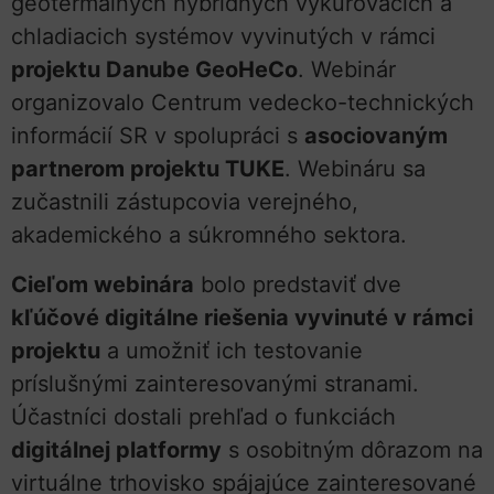
geotermálnych hybridných vykurovacích a
chladiacich systémov vyvinutých v rámci
projektu Danube GeoHeCo
. Webinár
organizovalo Centrum vedecko-technických
informácií SR v spolupráci s
asociovaným
partnerom projektu TUKE
. Webináru sa
zučastnili zástupcovia verejného,
akademického a súkromného sektora.
Cieľom webinára
bolo predstaviť dve
kľúčové digitálne riešenia vyvinuté v rámci
projektu
a umožniť ich testovanie
príslušnými zainteresovanými stranami.
Účastníci dostali prehľad o funkciách
digitálnej platformy
s osobitným dôrazom na
virtuálne trhovisko spájajúce zainteresované