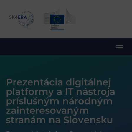
10. rámcový program EÚ pre výskum a inovácie
Prezentácia digitálnej
platformy a IT nástroja
príslušným národným
zainteresovaným
stranám na Slovensku