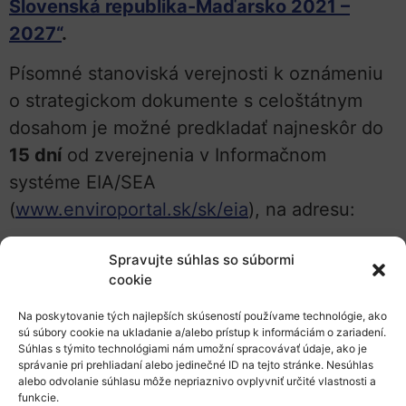
Slovenská republika-Maďarsko 2021 –
2027“
.
Písomné stanoviská verejnosti k oznámeniu
o strategickom dokumente s celoštátnym
dosahom je možné predkladať najneskôr do
15 dní
od zverejnenia v Informačnom
systéme EIA/SEA
(
www.enviroportal.sk/sk/eia
), na adresu:
Ministerstvo investícií, regionálneho rozvoja
Spravujte súhlas so súbormi
a informatizácie Slovenskej republiky
cookie
Sekcia programov cezhraničnej spolupráce
Na poskytovanie tých najlepších skúseností používame technológie, ako
sú súbory cookie na ukladanie a/alebo prístup k informáciám o zariadení.
Súhlas s týmito technológiami nám umožní spracovávať údaje, ako je
Odbor riadenia a implementácie programov
správanie pri prehliadaní alebo jedinečné ID na tejto stránke. Nesúhlas
cezhraničnej spolupráce
alebo odvolanie súhlasu môže nepriaznivo ovplyvniť určité vlastnosti a
funkcie.