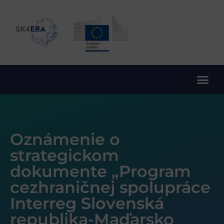
10. rámcový program EÚ pre výskum a inovácie
Oznámenie o
strategickom
dokumente „Program
cezhraničnej spolupráce
Interreg Slovenská
republika-Maďarsko