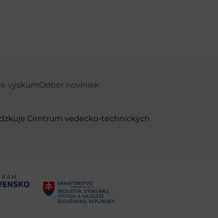
re výskum
Odber noviniek
evádzkuje Centrum vedecko-technických