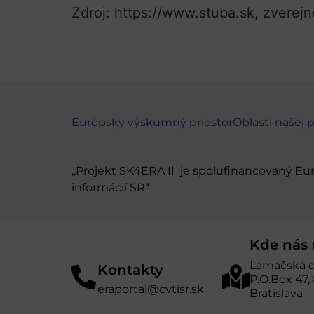
Zdroj: https://www.stuba.sk, zverejn
Európsky výskumný priestor
Oblasti našej 
„Projekt SK4ERA II je spolufinancovaný E
informácií SR“
Kde nás 
Lamačská c
Kontakty
P.O.Box 47,
eraportal@cvtisr.sk
Bratislava