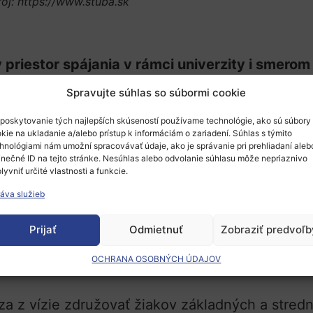
oj: https://www.stuba.sk
priestor spájania v rámci univerzity i smerom k
avčíka a ministra školstva, výskumu, vývoja 
Spravujte súhlas so súbormi cookie
 pondelok 16. septembra 2024 uviedli do pre
poskytovanie tých najlepších skúseností používame technológie, ako sú súbory
kie na ukladanie a/alebo prístup k informáciám o zariadení. Súhlas s týmito
ého centra STU bolo vytvoriť podnetné prostredi
hnológiami nám umožní spracovávať údaje, ako je správanie pri prehliadaní aleb
 zvýšenie záujmu mladých talentov o štúdium na 
inečné ID na tejto stránke. Nesúhlas alebo odvolanie súhlasu môže nepriaznivo
lyvniť určité vlastnosti a funkcie.
 4, jeho priestory majú celkovo 2 340 m² a vybu
áva služieb
Prijať
Odmietnuť
Zobraziť predvoľb
olicky v centre hlavného mesta, v tesnej blízk
jú štyri naše fakulty. Aj ono by nás malo spájať 
OCHRANA OSOBNÝCH ÚDAJOV
a z vízie združovať žiakov základných a stred