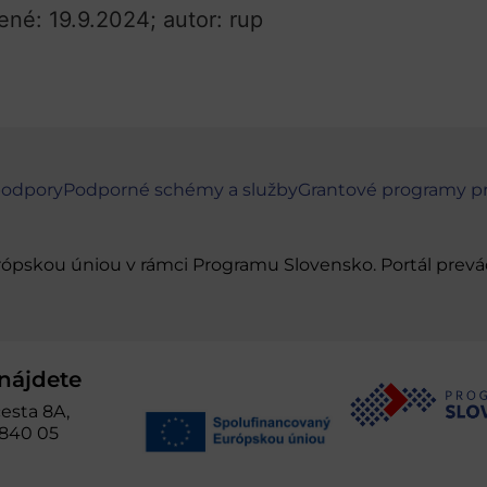
ené: 19.9.2024; autor: rup
podpory
Podporné schémy a služby
Grantové programy p
urópskou úniou v rámci Programu Slovensko. Portál pr
nájdete
esta 8A,
 840 05