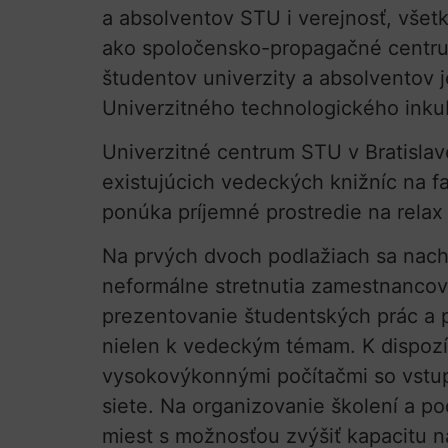
a absolventov STU i verejnosť, všetk
ako spoločensko-propagačné centrum 
študentov univerzity a absolventov 
Univerzitného technologického inkubá
Univerzitné centrum STU v Bratisla
existujúcich vedeckých knižníc na f
ponúka príjemné prostredie na relax
Na prvých dvoch podlažiach sa nac
neformálne stretnutia zamestnancov a
prezentovanie študentských prác a 
nielen k vedeckým témam. K dispozí
vysokovýkonnými počítačmi so vstup
siete. Na organizovanie školení a 
miest s možnosťou zvýšiť kapacitu n