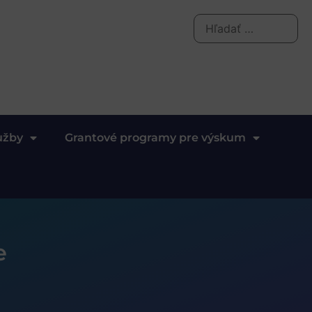
užby
Grantové programy pre výskum
e