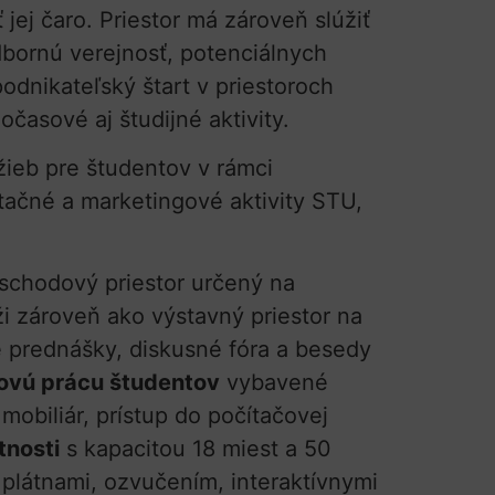
jej čaro. Priestor má zároveň slúžiť
dbornú verejnosť, potenciálnych
odnikateľský štart v priestoroch
časové aj študijné aktivity.
ieb pre študentov v rámci
tačné a marketingové aktivity STU,
schodový priestor určený na
ži zároveň ako výstavný priestor na
 prednášky, diskusné fóra a besedy
novú prácu študentov
vybavené
biliár, prístup do počítačovej
tnosti
s kapacitou 18 miest a 50
plátnami, ozvučením, interaktívnymi