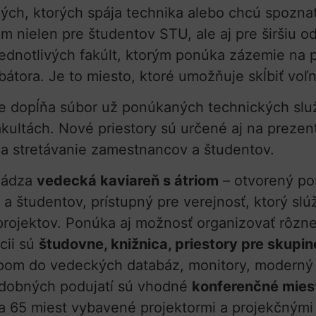
ých, ktorých spája technika alebo chcú spoznať 
nielen pre študentov STU, ale aj pre širšiu o
jednotlivých fakúlt, ktorým ponúka zázemie na p
tora. Je to miesto, ktoré umožňuje skĺbiť voľno
ve dopĺňa súbor už ponúkaných technických služ
akultách. Nové priestory sú určené aj na prezen
 a stretávanie zamestnancov a študentov.
hádza
vedecká kaviareň s átriom
– otvorený po
 študentov, prístupný pre verejnosť, ktorý slú
projektov. Ponúka aj možnosť organizovať rôzne
cii sú
študovne, knižnica, priestory pre skupi
om do vedeckých databáz, monitory, moderný mo
podobných podujatí sú vhodné
konferenčné mies
a 65 miest vybavené projektormi a projekčnými 