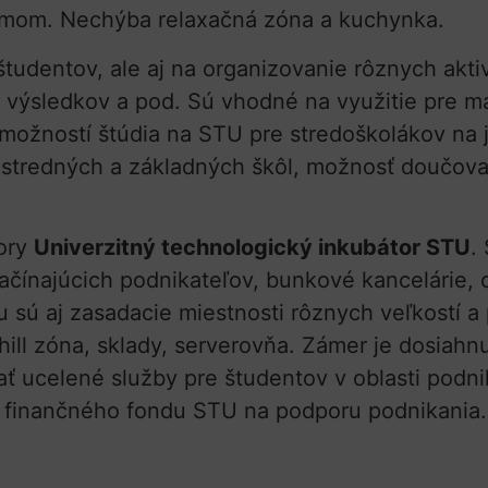
émom. Nechýba relaxačná zóna a kuchynka.
udentov, ale aj na organizovanie rôznych aktiví
 výsledkov a pod. Sú vhodné na využitie pre ma
a možností štúdia na STU pre stredoškolákov na
 stredných a základných škôl, možnosť doučov
tory
Univerzitný technologický inkubátor STU
.
ačínajúcich podnikateľov, bunkové kancelárie, o
u sú aj zasadacie miestnosti rôznych veľkostí 
hill zóna, sklady, serverovňa. Zámer je dosiah
 ucelené služby pre študentov v oblasti podnik
ie finančného fondu STU na podporu podnikania.