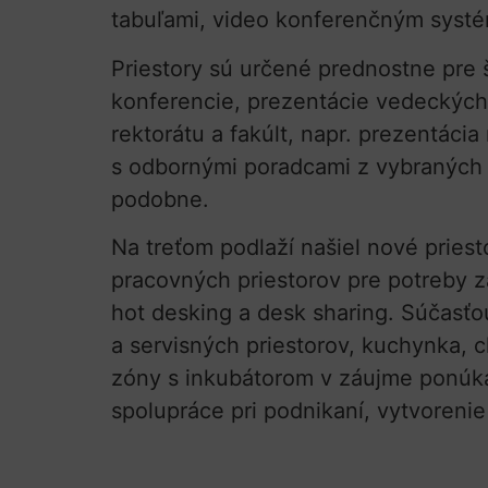
tabuľami, video konferenčným syst
Priestory sú určené prednostne pre št
konferencie, prezentácie vedeckých
rektorátu a fakúlt, napr. prezentáci
s odbornými poradcami z vybraných
podobne.
Na treťom podlaží našiel nové pries
pracovných priestorov pre potreby z
hot desking a desk sharing. Súčasťo
a servisných priestorov, kuchynka, c
zóny s inkubátorom v záujme ponúkať
spolupráce pri podnikaní, vytvoren