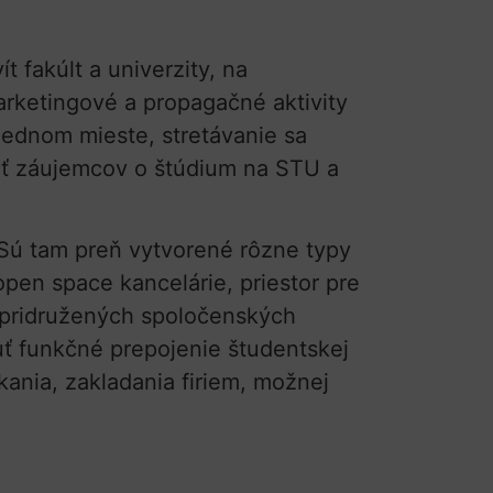
t fakúlt a univerzity, na
rketingové a propagačné aktivity
 jednom mieste, stretávanie sa
ať záujemcov o štúdium na STU a
 Sú tam preň vytvorené rôzne typy
pen space kancelárie, priestor pre
a pridružených spoločenských
nuť funkčné prepojenie študentskej
ania, zakladania firiem, možnej