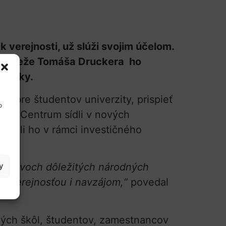
 verejnosti, už slúži svojim účelom.
a mládeže Tomáša Druckera ho
vádzky.
e pre študentov univerzity, prispieť
o
STU. Centrum sídli v nových
dovali ho v rámci investičného
y
osti dvoch dôležitých národných
– s verejnosťou i navzájom,“
povedal
ných škôl, študentov, zamestnancov