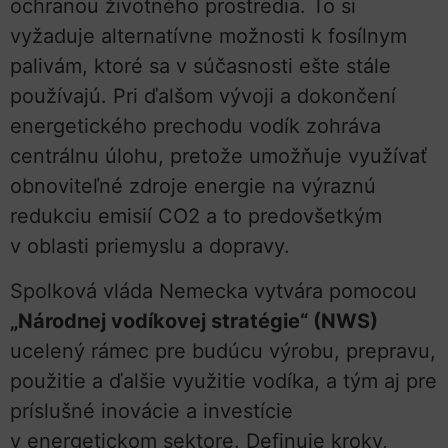
ochranou životného prostredia. To si
vyžaduje alternatívne možnosti k fosílnym
palivám, ktoré sa v súčasnosti ešte stále
používajú. Pri ďalšom vývoji a dokončení
energetického prechodu vodík zohráva
centrálnu úlohu, pretože umožňuje využívať
obnoviteľné zdroje energie na výraznú
redukciu emisií CO2 a to predovšetkým
v oblasti priemyslu a dopravy.
Spolková vláda Nemecka vytvára pomocou
„Národnej vodíkovej stratégie“ (NWS)
ucelený rámec pre budúcu výrobu, prepravu,
použitie a ďalšie využitie vodíka, a tým aj pre
príslušné inovácie a investície
v energetickom sektore. Definuje kroky,