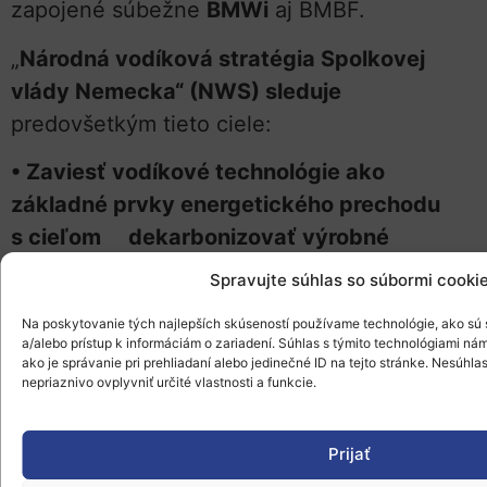
zapojené súbežne
BMWi
aj BMBF.
„
Národná vodíková stratégia Spolkovej
vlády Nemecka“ (NWS) sleduje
predovšetkým tieto ciele:
• Zaviesť vodíkové technológie ako
základné prvky energetického prechodu
s cieľom dekarbonizovať výrobné
procesy pomocou obnoviteľných energií
Spravujte súhlas so súbormi cooki
• Vytvoriť regulačné požiadavky na nábeh
Na poskytovanie tých najlepších skúseností používame technológie, ako sú 
a/alebo prístup k informáciám o zariadení. Súhlas s týmito technológiami n
trhu s vodíkovými technológiami
ako je správanie pri prehliadaní alebo jedinečné ID na tejto stránke. Nesúhl
nepriaznivo ovplyvniť určité vlastnosti a funkcie.
• Posilniť nemecké spoločnosti a ich
konkurenčnú schopnosť podporou
Prijať
výskumu a vývoja a vývozu technológií