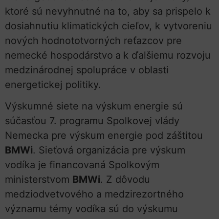
ktoré sú nevyhnutné na to, aby sa prispelo k
dosiahnutiu klimatických cieľov, k vytvoreniu
nových hodnototvorných reťazcov pre
nemecké hospodárstvo
a
k ďalšiemu rozvoju
medzinárodnej spolupráce v oblasti
energetickej politiky.
Výskumné siete na výskum energie sú
súčasťou 7. programu Spolkovej vlády
Nemecka pre výskum energie pod záštitou
BMWi
. Sieťová organizácia pre výskum
vodíka je financovaná Spolkovým
ministerstvom
BMWi
. Z dôvodu
medziodvetvového a medzirezortného
významu témy vodíka sú do výskumu