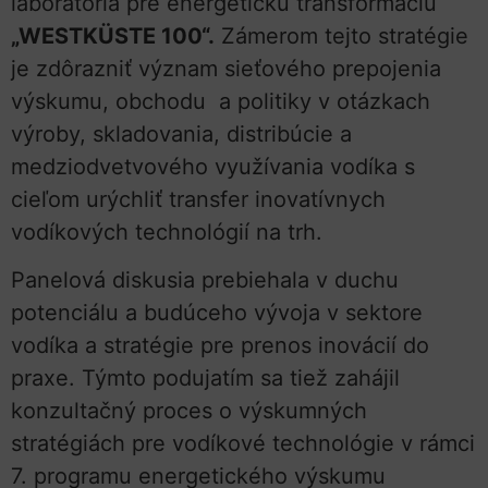
laboratória pre energetickú transformáciu
„WESTKÜSTE 100“.
Zámerom tejto stratégie
je zdôrazniť význam sieťového prepojenia
výskumu, obchodu a politiky v otázkach
výroby, skladovania, distribúcie a
medziodvetvového využívania vodíka s
cieľom urýchliť transfer inovatívnych
vodíkových technológií na trh.
Panelová diskusia prebiehala v duchu
potenciálu a budúceho vývoja v sektore
vodíka a stratégie pre prenos inovácií do
praxe. Týmto podujatím sa tiež zahájil
konzultačný proces o výskumných
stratégiách pre vodíkové technológie v rámci
7. programu energetického výskumu