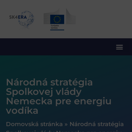
10. rámcový program EÚ pre výskum a inovácie
Národná stratégia
Spolkovej vlády
Nemecka pre energiu
vodíka
Domovská stránka
»
Národná stratégia