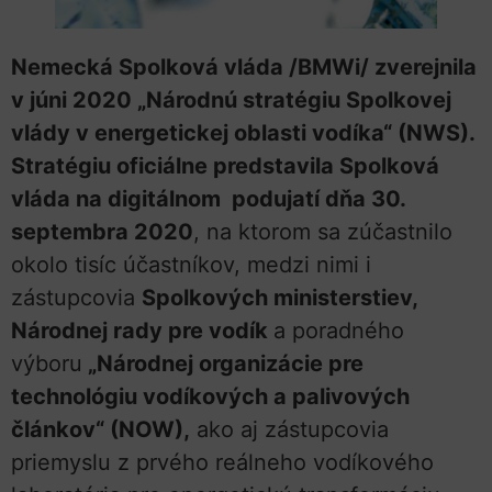
Nemecká Spolková vláda /BMWi/ zverejnila
v júni 2020 „Národnú stratégiu Spolkovej
vlády v energetickej oblasti vodíka“ (NWS).
Stratégiu oficiálne predstavila Spolková
vláda na digitálnom podujatí dňa 30.
septembra 2020
, na ktorom sa zúčastnilo
okolo tisíc účastníkov, medzi nimi i
zástupcovia
Spolkových ministerstiev,
Národnej rady pre vodík
a poradného
výboru
„Národnej organizácie pre
technológiu vodíkových a palivových
článkov“ (NOW),
ako aj zástupcovia
priemyslu z prvého reálneho vodíkového