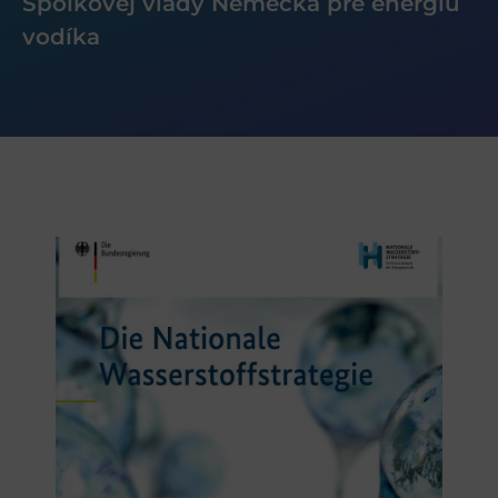
Spolkovej vlády Nemecka pre energiu
vodíka