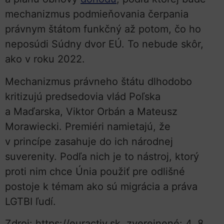
mechanizmus podmieňovania čerpania
právnym štátom funkčný až potom, čo ho
neposúdi Súdny dvor EÚ. To nebude skôr,
ako v roku 2022.
Mechanizmus právneho štátu dlhodobo
kritizujú predsedovia vlád Poľska
a Maďarska, Viktor Orbán a Mateusz
Morawiecki. Premiéri namietajú, že
v princípe zasahuje do ich národnej
suverenity. Podľa nich je to nástroj, ktorý
proti nim chce Únia použiť pre odlišné
postoje k témam ako sú migrácia a práva
LGTBI ľudí.
Zdroj: https://euractiv.sk, zverejnené: 4. 8.