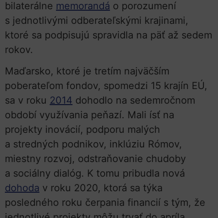
bilaterálne
memorandá
o porozumení
s jednotlivými odberateľskými krajinami,
ktoré sa podpisujú spravidla na päť až sedem
rokov.
Maďarsko, ktoré je tretím najväčším
poberateľom fondov, spomedzi 15 krajín EÚ,
sa v roku
2014
dohodlo na sedemročnom
období využívania peňazí. Mali ísť na
projekty inovácií, podporu malých
a stredných podnikov, inklúziu Rómov,
miestny rozvoj, odstraňovanie chudoby
a sociálny dialóg. K tomu pribudla nová
dohoda
v roku 2020, ktorá sa týka
posledného roku čerpania financií s tým, že
jednotlivé projekty môžu trvať do apríla