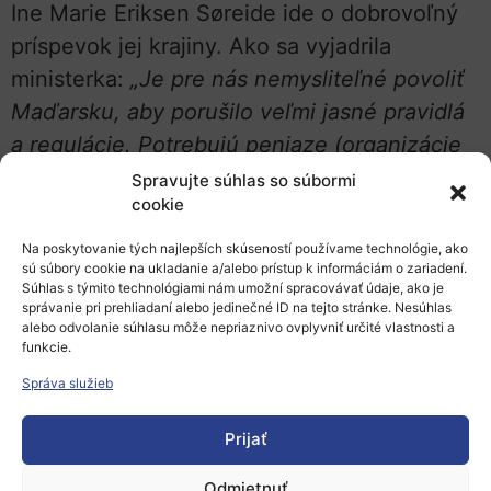
Ine Marie Eriksen Søreide ide o dobrovoľný
príspevok jej krajiny. Ako sa vyjadrila
ministerka:
„Je pre nás nemysliteľné povoliť
Maďarsku, aby porušilo veľmi jasné pravidlá
a regulácie. Potrebujú peniaze (organizácie
občianskej spoločnosti v Maďarsku), keďže
Spravujte súhlas so súbormi
cookie
majú teraz veľmi málo zdrojov príjmu.
Budeme preto hľadať iné spôsoby, ako ich
Na poskytovanie tých najlepších skúseností používame technológie, ako
sú súbory cookie na ukladanie a/alebo prístup k informáciám o zariadení.
podporiť.“
Súhlas s týmito technológiami nám umožní spracovávať údaje, ako je
správanie pri prehliadaní alebo jedinečné ID na tejto stránke. Nesúhlas
V memorande z roku 2014 sa vyslovene
alebo odvolanie súhlasu môže nepriaznivo ovplyvniť určité vlastnosti a
funkcie.
nepíše o možnosti jednostranného
Správa služieb
odstúpenia. Memorandum z roku 2020 však
už obsahuje
klauzulu
, na ktorú sa teraz
Prijať
odvoláva donorská strana. Píše sa v nej, že
bez menovania nezávislého operátora na
Odmietnuť