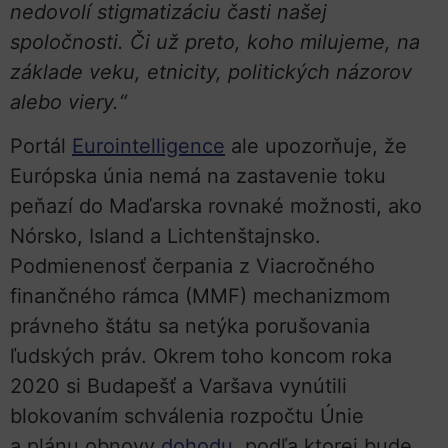
nedovolí stigmatizáciu časti našej
spoločnosti. Či už preto, koho milujeme, na
základe veku, etnicity, politických názorov
alebo viery.“
Portál
Eurointelligence
ale upozorňuje, že
Európska únia nemá na zastavenie toku
peňazí do Maďarska rovnaké možnosti, ako
Nórsko, Island a Lichtenštajnsko.
Podmienenosť čerpania z Viacročného
finančného rámca (MMF) mechanizmom
právneho štátu sa netýka porušovania
ľudských práv. Okrem toho koncom roka
2020 si Budapešť a Varšava vynútili
blokovaním schválenia rozpočtu Únie
a plánu obnovy
dohodu
, podľa ktorej bude