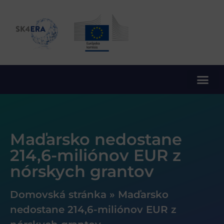
10. rámcový program EÚ pre výskum a inovácie
Maďarsko nedostane
214,6-miliónov EUR z
nórskych grantov
Domovská stránka
»
Maďarsko
nedostane 214,6-miliónov EUR z