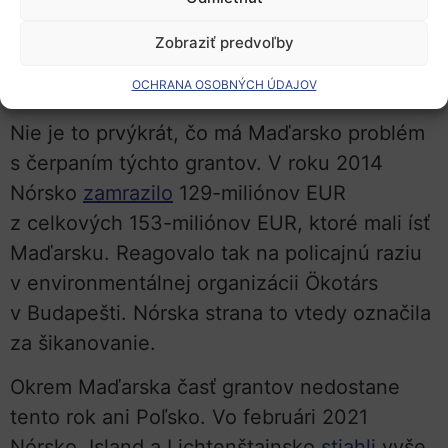
prideľovanie financií pre občiansku
Zobraziť predvoľby
spoločnosť sa nemôže schváliť ani jeden
program.
OCHRANA OSOBNÝCH ÚDAJOV
Nie je to prvýkrát, čo má Maďarsko problém
s čerpaním týchto grantov. V roku 2014
Nórsko
zamrazilo
129-miliónov EUR
z celkových 153-miliónov EUR, ktoré mali ísť
Maďarsku. Reagovalo tak na policajnú raziu
v environmentálnej organizácii Ökotárs
v Budapešti. Nórska strana to vtedy označila
za šikanovanie.
Okrem Maďarska časť grantov nedostane
tento rok ani Poľsko. Vo februári 2021
Nórsko, Island a Lichtenštajnsko
stiahli
vyše