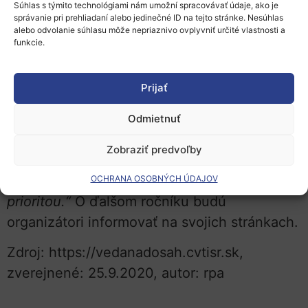
tímov z celého sveta bude určená len pre
Súhlas s týmito technológiami nám umožní spracovávať údaje, ako je
správanie pri prehliadaní alebo jedinečné ID na tejto stránke. Nesúhlas
rakúskych žiakov.
alebo odvolanie súhlasu môže nepriaznivo ovplyvniť určité vlastnosti a
funkcie.
Spíkri na podujatí budú prezentovať svoje
projekty a skúsenosti s výučbou robotiky
Prijať
prostredníctvom online aplikácií. Ako uviedol
Peter Wachter, projektový manažér
Odmietnuť
RoboCoop na Slovensku:
„Je nám veľmi ľúto,
Zobraziť predvoľby
že sa konferencia na Slovensku nebude
konať, no bezpečnosť je, samozrejme,
OCHRANA OSOBNÝCH ÚDAJOV
prioritou.“
O ďalšom ročníku budú
organizátori informovať na svojich stránkach.
Zdroj: https://vedanadosah.cvtisr.sk,
zverejnené: 25.9.2020, autor: rpa