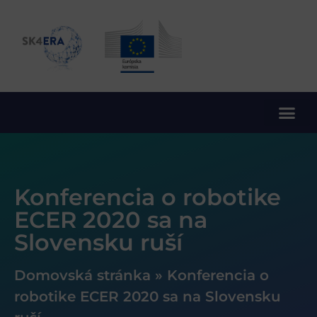
10. rámcový program EÚ pre výskum a inovácie
Konferencia o robotike
ECER 2020 sa na
Slovensku ruší
Domovská stránka
»
Konferencia o
robotike ECER 2020 sa na Slovensku