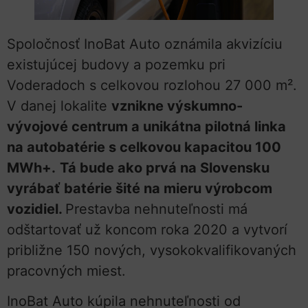
Spoločnosť InoBat Auto oznámila akvizíciu
existujúcej budovy a pozemku pri
Voderadoch s celkovou rozlohou 27 000 m².
V danej lokalite
vznikne výskumno-
vývojové centrum a unikátna pilotná linka
na autobatérie s celkovou kapacitou 100
MWh+.
Tá bude ako prvá na Slovensku
vyrábať batérie šité na mieru výrobcom
vozidiel.
Prestavba nehnuteľnosti má
odštartovať už koncom roka 2020 a vytvorí
približne 150 nových, vysokokvalifikovaných
pracovných miest.
InoBat Auto kúpila nehnuteľnosti od