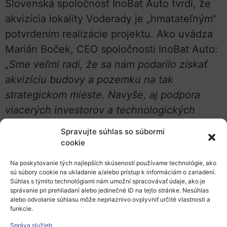
Slovenská spoločnosť InoBat Auto tvrdí, že
akvizícia lokality Voderady je „hmatateľným“
potvrdením realizácie projektu. Ako uvádza
Marián Boček, CEO spoločnosti InoBat Auto:
„Sme veľmi radi, že sa nám podarilo získať
akvizíciu budovy a pozemku na tak
strategickom mieste. Navyše, aj podpora
viacerých investorov a technologických
spoločností je pre nás dôkazom toho, že
Spravujte súhlas so súbormi
tento projekt bol správnym rozhodnutím.
cookie
Veríme, že aj naďalej bude takto úspešne
Na poskytovanie tých najlepších skúseností používame technológie, ako
napredovať a pre automobilový sektor v
sú súbory cookie na ukladanie a/alebo prístup k informáciám o zariadení.
Súhlas s týmito technológiami nám umožní spracovávať údaje, ako je
Európe ponúkne úplne nové energetické
správanie pri prehliadaní alebo jedinečné ID na tejto stránke. Nesúhlas
riešenia a stane sa pre nich silným
alebo odvolanie súhlasu môže nepriaznivo ovplyvniť určité vlastnosti a
funkcie.
dodávateľským reťazcom.“
Správa služieb