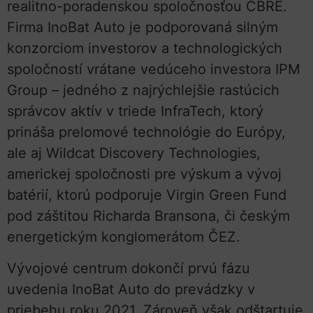
realitno-poradenskou spoločnosťou CBRE.
Firma InoBat Auto je podporovaná silným
konzorciom investorov a technologických
spoločností vrátane vedúceho investora IPM
Group – jedného z najrýchlejšie rastúcich
správcov aktív v triede InfraTech, ktorý
prináša prelomové technológie do Európy,
ale aj Wildcat Discovery Technologies,
americkej spoločnosti pre výskum a vývoj
batérií, ktorú podporuje Virgin Green Fund
pod záštitou Richarda Bransona, či českým
energetickým konglomerátom ČEZ.
Vývojové centrum dokončí prvú fázu
uvedenia InoBat Auto do prevádzky v
priebehu roku 2021. Zároveň však odštartuje