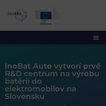
10. rámcový program EÚ pre výskum a inovácie
InoBat Auto vytvorí prvé
R&D centrum na výrobu
batérií do
elektromobilov na
Slovensku