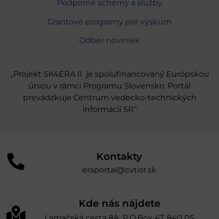
Podporné schémy a služby
Grantové programy pre výskum
Odber noviniek
„Projekt SK4ERA II je spolufinancovaný Európskou
úniou v rámci Programu Slovensko. Portál
prevádzkuje Centrum vedecko-technických
informácií SR“
Kontakty
eraportal@cvtisr.sk
Kde nás nájdete
Lamačská cesta 8A, P.O.Box 47, 840 05