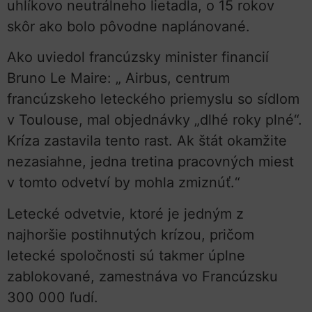
uhlíkovo neutrálneho lietadla, o 15 rokov
skôr ako bolo pôvodne naplánované.
Ako uviedol francúzsky minister financií
Bruno Le Maire: „ Airbus, centrum
francúzskeho leteckého priemyslu so sídlom
v Toulouse, mal objednávky „dlhé roky plné“.
Kríza zastavila tento rast. Ak štát okamžite
nezasiahne, jedna tretina pracovných miest
v tomto odvetví by mohla zmiznúť.“
Letecké odvetvie, ktoré je jedným z
najhoršie postihnutých krízou, pričom
letecké spoločnosti sú takmer úplne
zablokované, zamestnáva vo Francúzsku
300 000 ľudí.