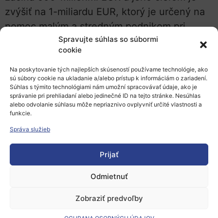
zvýšiť na 1-miliardu EUR, ktorý je určený na
pomoc malým a stredným podnikom pri
Spravujte súhlas so súbormi
investíciách do znižovania emisií uhlíka.
cookie
Fond získa 200-miliónov EUR od francúzskej
vlády, 200-miliónov EUR od veľkých
Na poskytovanie tých najlepších skúseností používame technológie, ako
sú súbory cookie na ukladanie a/alebo prístup k informáciám o zariadení.
spoločností, ako sú Airbus, Thales a Safran,
Súhlas s týmito technológiami nám umožní spracovávať údaje, ako je
správanie pri prehliadaní alebo jedinečné ID na tejto stránke. Nesúhlas
a ďalších 100-miliónov EUR od manažéra
alebo odvolanie súhlasu môže nepriaznivo ovplyvniť určité vlastnosti a
fondu, ktorý ešte musí byť vybraný.
funkcie.
Správa služieb
Cieľom druhého fondu je investovať 300-
miliónov EUR v priebehu troch rokov a
Prijať
pomôcť MSP zakúpiť nové roboty a urýchliť
Odmietnuť
zavádzanie procesov automatizácie.
Zobraziť predvoľby
Pozastavenie poskytovania štátnej pomoci a
fiškálnych pravidiel EÚ umožnilo Francúzsku