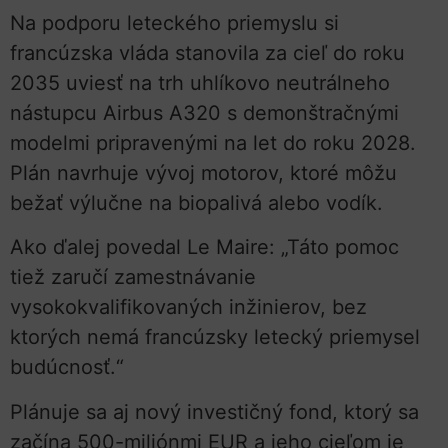
Na podporu leteckého priemyslu si
francúzska vláda stanovila za cieľ do roku
2035 uviesť na trh uhlíkovo neutrálneho
nástupcu Airbus A320 s demonštračnými
modelmi pripravenými na let do roku 2028.
Plán navrhuje vývoj motorov, ktoré môžu
bežať výlučne na biopalivá alebo vodík.
Ako ďalej povedal Le Maire: „Táto pomoc
tiež zaručí zamestnávanie
vysokokvalifikovaných inžinierov, bez
ktorých nemá francúzsky letecký priemysel
budúcnosť.“
Plánuje sa aj nový investičný fond, ktorý sa
začína 500-miliónmi EUR a jeho cieľom je