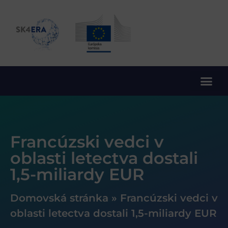
10. rámcový program EÚ pre výskum a inovácie
Francúzski vedci v
oblasti letectva dostali
1,5-miliardy EUR
Domovská stránka
»
Francúzski vedci v
oblasti letectva dostali 1,5-miliardy EUR