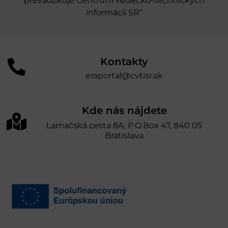
prevádzkuje Centrum vedecko-technických
informácií SR“
Kontakty
eraportal@cvtisr.sk
Kde nás nájdete
Lamačská cesta 8A, P.O.Box 47, 840 05
Bratislava