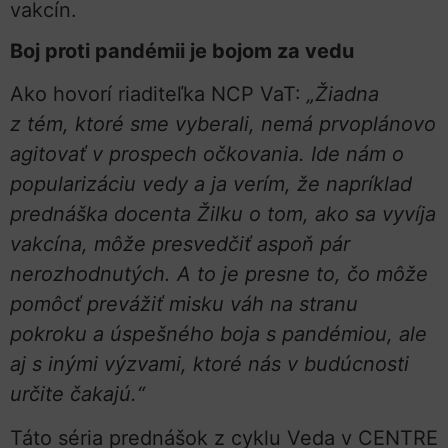
vakcín.
Boj proti pandémii je bojom za vedu
Ako hovorí riaditeľka NCP VaT:
„Žiadna
z tém, ktoré sme vyberali, nemá prvoplánovo
agitovať v prospech očkovania. Ide nám o
popularizáciu vedy a ja verím, že napríklad
prednáška docenta Žilku o tom, ako sa vyvíja
vakcína, môže presvedčiť aspoň pár
nerozhodnutých. A to je presne to, čo môže
pomôcť prevážiť misku váh na stranu
pokroku a úspešného boja s pandémiou, ale
aj s inými výzvami, ktoré nás v budúcnosti
určite čakajú.“
Táto séria prednášok z cyklu Veda v CENTRE