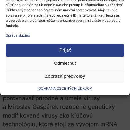
sú súbory cookie na ukladanie a/alebo prístup k informáciám o zariadení.
výzvou pre vedcov na celom svete. Vybrali
Súhlas s týmito technológiami nám umožní spracovávať údaje, ako je
sme túto tému s ohľadom na jej popularitu,
správanie pri prehliadaní alebo jedinečné ID na tejto stránke. Nesúhlas
alebo odvolanie súhlasu môže nepriaznivo ovplyvniť určité vlastnosti a
ale aj dôležitosť – virológia je naozaj jedným
funkcie.
z povolaní budúcnosti.“
Správa služieb
V prednáškach sa môžete tešiť napríklad na
Prijať
témy ako história pandémií, o ktorej príde
porozprávať Matej Gogola, o matematike
Odmietnuť
a štatistike bude hovoriť Richard Kollár vo
Zobraziť predvoľby
svojej prednáške „Kedy podľa matematiky
skončí pandémia“. Boris Klempa bude
OCHRANA OSOBNÝCH ÚDAJOV
porovnávať prírodné a umelé vírusy
a Miroslav Gašpárek rozoberie geneticky
modifikované vírusy ako kľúčovú
technológiu, ktorá stojí za vývojom mRNA