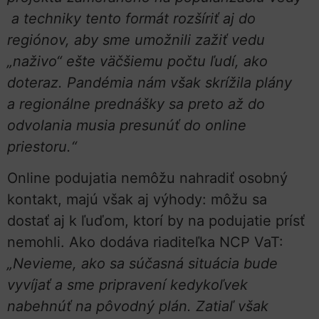
a techniky tento formát rozšíriť aj do
regiónov, aby sme umožnili zažiť vedu
„naživo“ ešte väčšiemu počtu ľudí, ako
doteraz. Pandémia nám však skrížila plány
a regionálne prednášky sa preto až do
odvolania musia presunúť do online
priestoru.“
Online podujatia nemôžu nahradiť osobný
kontakt, majú však aj výhody: môžu sa
dostať aj k ľuďom, ktorí by na podujatie prísť
nemohli. Ako dodáva riaditeľka NCP VaT:
„Nevieme, ako sa súčasná situácia bude
vyvíjať a sme pripravení kedykoľvek
nabehnúť na pôvodný plán. Zatiaľ však