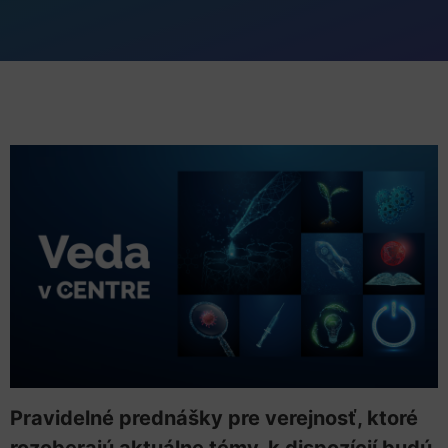
Pravidelné prednášky pre verejnosť, ktoré
rozoberajú aktuálne témy, k dispozícií budú