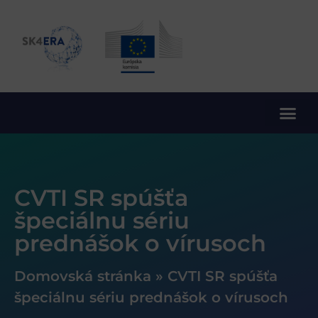
10. rámcový program EÚ pre výskum a inovácie
CVTI SR spúšťa
špeciálnu sériu
prednášok o vírusoch
Domovská stránka
»
CVTI SR spúšťa
špeciálnu sériu prednášok o vírusoch