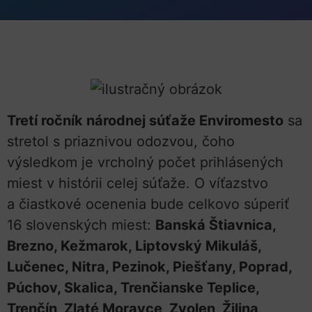
Tretí ročník národnej súťaže Enviromesto
sa
stretol s priaznivou odozvou, čoho
výsledkom je vrcholný počet prihlásených
miest v histórii celej súťaže. O víťazstvo
a čiastkové ocenenia bude celkovo súperiť
16 slovenských miest:
Banská Štiavnica,
Brezno, Kežmarok, Liptovský Mikuláš,
Lučenec, Nitra, Pezinok, Piešťany, Poprad,
Púchov, Skalica, Trenčianske Teplice,
Trenčín, Zlaté Moravce, Zvolen, Žilina
.