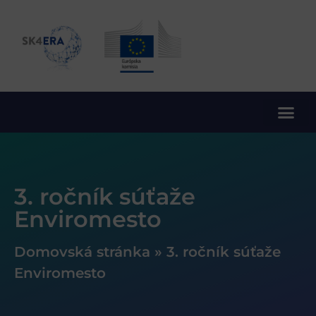
10. rámcový program EÚ pre výskum a inovácie
3. ročník súťaže
Enviromesto
Domovská stránka
»
3. ročník súťaže
Enviromesto