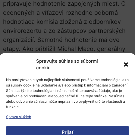
pripravuje hodnotenie zapojených miest. O
ocenených a víťazovi rozhodne odborná
hodnotiaca komisia zložená z odborníkov
envirorezortu a zo zástupcov partnerských
organizácií. Samotné hodnotenie má dve
etapy. Ako priblížil Michal Maco, generálny
riaditeľ Slovenskej agentúry životného
Spravujte súhlas so súbormi
prostredia, ktorá je hlavným organizátorom
cookie
súťaže:
„Začiatkom septembra bude I. kolo
Na poskytovanie tých najlepších skúseností používame technológie, ako
hodnotenia, kedy sa na základe doručených
sú súbory cookie na ukladanie a/alebo prístup k informáciám o zariadení.
Súhlas s týmito technológiami nám umožní spracovávať údaje, ako je
prihlášok určia ocenenia v jednotlivých
správanie pri prehliadaní alebo jedinečné ID na tejto stránke. Nesúhlas
alebo odvolanie súhlasu môže nepriaznivo ovplyvniť určité vlastnosti a
súťažných oblastiach. Koncom mesiaca sa
funkcie.
potom v II. kole hodnotenia predstavia cez
Správa služieb
prezentácie aj samotné mestá, a na základe
toho komisia určí víťaza. Zároveň bude môcť
Prijať