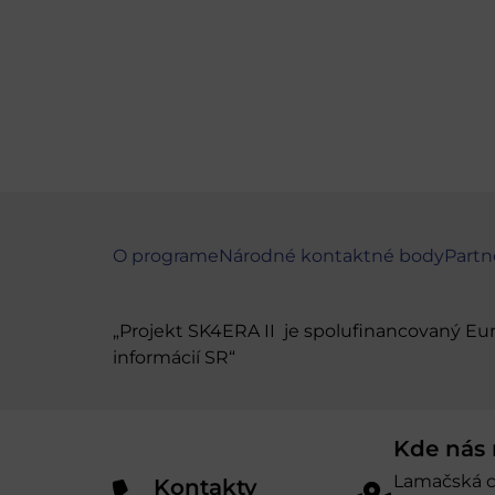
O programe
Národné kontaktné body
Partn
„Projekt SK4ERA II je spolufinancovaný E
informácií SR“
Kde nás 
Lamačská c
Kontakty