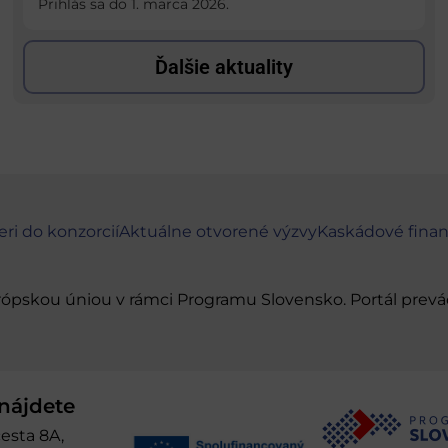
Prihlás sa do 1. marca 2026.
Ďalšie aktuality
eri do konzorcií
Aktuálne otvorené výzvy
Kaskádové fina
urópskou úniou v rámci Programu Slovensko. Portál pr
nájdete
esta 8A,