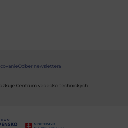
ncovanie
Odber newslettera
evádzkuje Centrum vedecko-technických