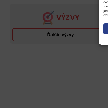
coo
tec
jed
VÝZVY
ovp
Ďalšie výzvy