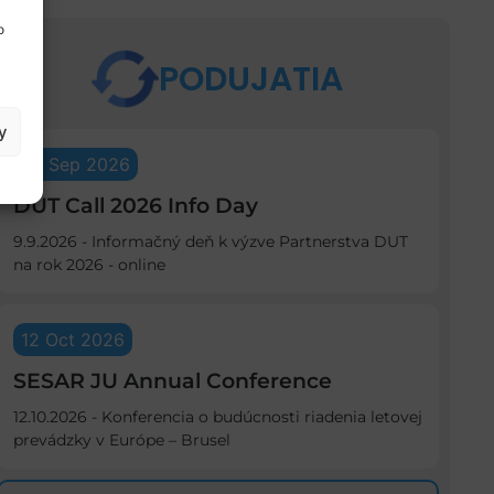
o
PODUJATIA
y
09 Sep 2026
DUT Call 2026 Info Day
9.9.2026 - Informačný deň k výzve Partnerstva DUT
na rok 2026 - online
12 Oct 2026
SESAR JU Annual Conference
12.10.2026 - Konferencia o budúcnosti riadenia letovej
prevádzky v Európe – Brusel