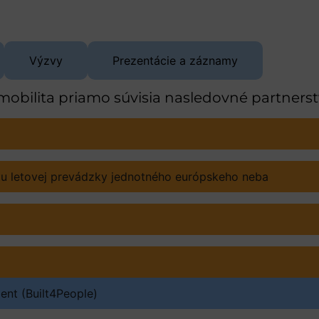
Výzvy
Prezentácie a záznamy
 mobilita priamo súvisia nasledovné partnerst
 letovej prevádzky jednotného európskeho neba
ent (Built4People)