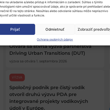
kie na ukladanie a/alebo prístup k informáciám o zariadení. Súhlas s týmito
hnológiami nám umožní spracovávať údaje, ako je správanie pri prehliadaní aleb
inečné ID na tejto stránke. Nesúhlas alebo odvolanie súhlasu môže nepriaznivo
AKTUALITY
lyvniť určité vlastnosti a funkcie.
Prijať
Odmietnuť
Zobraziť predvoľb
VÝZVA
Ochrana osobných údajov
Otvára sa štvrtá výzva partnerstva
Driving Urban Transitions (DUT)
výzva sa otvára 1. septembra 2026
VÝZVA
Spoločný podnik pre čistý vodík
otvoril druhú výzvu PDA pre
integrované projekty vodíkových
údolí v Európe.