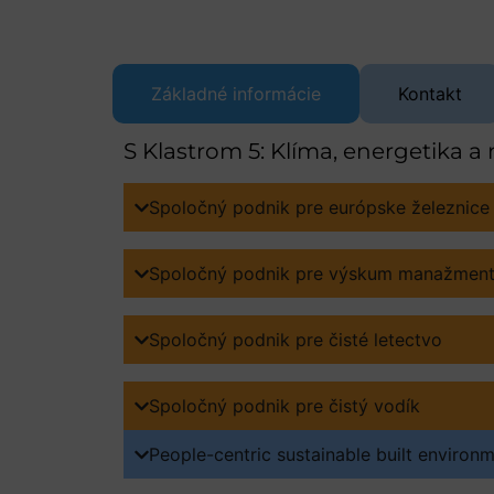
Základné informácie
Kontakt
S Klastrom 5: Klíma, energetika a
Spoločný podnik pre európske železnice
Spoločný podnik pre výskum manažmentu
Spoločný podnik pre čisté letectvo
Spoločný podnik pre čistý vodík
People-centric sustainable built environm