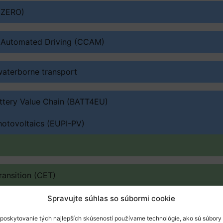
2ZERO)
 Automated Driving (CCAM)
waterborne transport
attery Value Chain (BATT4EU)
hotovoltaics (EUPI-PV)
ransition (CET)
Spravujte súhlas so súbormi cookie
poskytovanie tých najlepších skúseností používame technológie, ako sú súbory