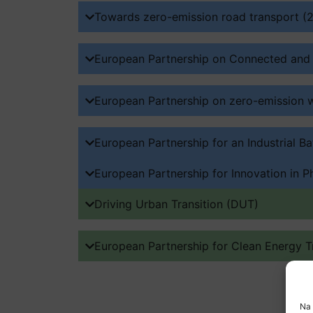
Towards zero-emission road transport (
European Partnership on Connected and
European Partnership on zero-emission 
European Partnership for an Industrial B
European Partnership for Innovation in P
Driving Urban Transition (DUT)
European Partnership for Clean Energy T
Na 