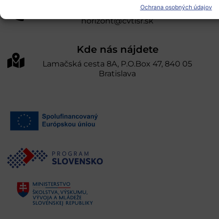
Kontakty
Ochrana osobných údajov
horizont@cvtisr.sk
Kde nás nájdete
Lamačská cesta 8A, P.O.Box 47, 840 05
Bratislava