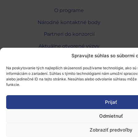
O programe
Národné kontaktné body
Partneri do konzorcií
Aktuálne otvorené výzvy
Spravujte súhlas so súbormi 
Kaskádové financovanie
Na poskytovanie tých najlepších skúseností používame technológie, ako sú s
Odber newslettera
informáciám o zariadení. Súhlas s týmito technológiami nám umožní spracováv
alebo jedinečné ID na tejto stránke. Nesúhlas alebo odvolanie súhlasu môže n
funkcie.
„Projekt SK4ERA II je spolufinancovaný Európskou
úniou v rámci Programu Slovensko. Portál
Prijať
prevádzkuje Centrum vedecko-technických
informácií SR“
Odmietnuť
Zobraziť predvoľby