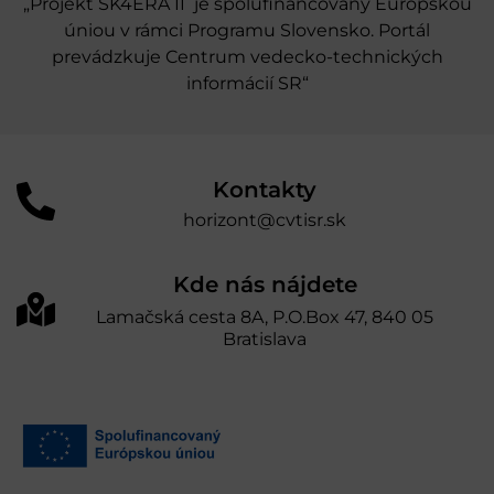
„Projekt SK4ERA II je spolufinancovaný Európskou
úniou v rámci Programu Slovensko. Portál
prevádzkuje Centrum vedecko-technických
informácií SR“
Kontakty
horizont@cvtisr.sk
Kde nás nájdete
Lamačská cesta 8A, P.O.Box 47, 840 05
Bratislava