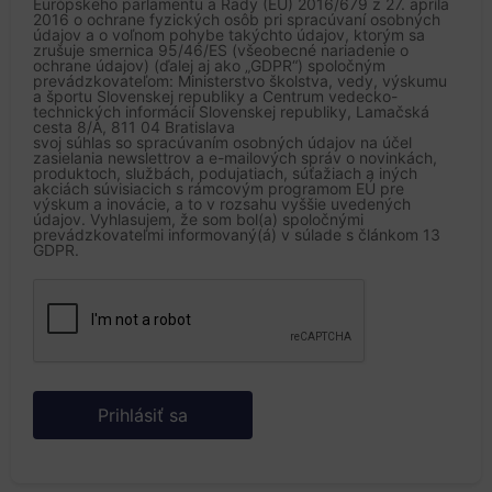
Európskeho parlamentu a Rady (EÚ) 2016/679 z 27. apríla
2016 o ochrane fyzických osôb pri spracúvaní osobných
údajov a o voľnom pohybe takýchto údajov, ktorým sa
zrušuje smernica 95/46/ES (všeobecné nariadenie o
ochrane údajov) (ďalej aj ako „GDPR“) spoločným
prevádzkovateľom: Ministerstvo školstva, vedy, výskumu
a športu Slovenskej republiky a Centrum vedecko-
technických informácií Slovenskej republiky, Lamačská
cesta 8/A, 811 04 Bratislava
svoj súhlas so spracúvaním osobných údajov na účel
zasielania newslettrov a e-mailových správ o novinkách,
produktoch, službách, podujatiach, súťažiach a iných
akciách súvisiacich s rámcovým programom EÚ pre
výskum a inovácie, a to v rozsahu vyššie uvedených
údajov. Vyhlasujem, že som bol(a) spoločnými
prevádzkovateľmi informovaný(á) v súlade s článkom 13
GDPR.