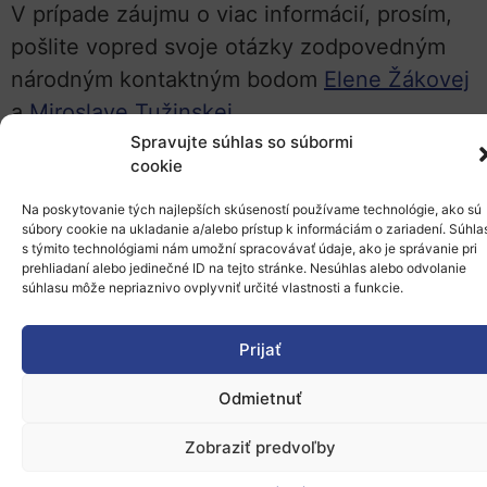
V prípade záujmu o viac informácií, prosím,
pošlite vopred svoje otázky zodpovedným
národným kontaktným bodom
Elene Žákovej
a
Miroslave Tužinskej
.
Spravujte súhlas so súbormi
cookie
Na poskytovanie tých najlepších skúseností používame technológie, ako sú
súbory cookie na ukladanie a/alebo prístup k informáciám o zariadení. Súhla
s týmito technológiami nám umožní spracovávať údaje, ako je správanie pri
prehliadaní alebo jedinečné ID na tejto stránke. Nesúhlas alebo odvolanie
súhlasu môže nepriaznivo ovplyvniť určité vlastnosti a funkcie.
Prijať
Odmietnuť
Zobraziť predvoľby